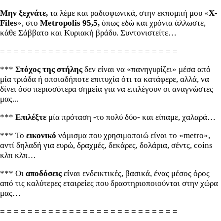
Μην ξεχνάτε,
τα λέμε και ραδιοφωνικά, στην εκπομπή μου «
X-
Files
», στο
Metropolis 95,5,
όπως εδώ και χρόνια άλλωστε,
κάθε Σάββατο και Κυριακή βράδυ. Συντονιστείτε…
= = = = = = = = = = = = = = = = = = = = = = = = = =
***
Στόχος της στήλης
δεν είναι να «πανηγυρίζει» μέσα από
μία τριάδα ή οποιαδήποτε επιτυχία ότι τα κατάφερε, αλλά, να
δίνει όσο περισσότερα σημεία για να επιλέγουν οι αναγνώστες
μας...
***
Επιλέξτε
μία πρόταση -το πολύ δύο- και είπαμε, χαλαρά…
*** Το
εικονικό
νόμισμα που χρησιμοποιώ είναι το «metro»,
αντί δηλαδή για ευρώ, δραχμές, δεκάρες, δολάρια, σέντς, coins
κλπ κλπ…
*** Οι
αποδόσεις
είναι ενδεικτικές, βασικά, ένας μέσος όρος
από τις καλύτερες εταιρείες που δραστηριοποιούνται στην χώρα
μας…
= = = = = = = = = = = = = = = = = = = = = = = = = =