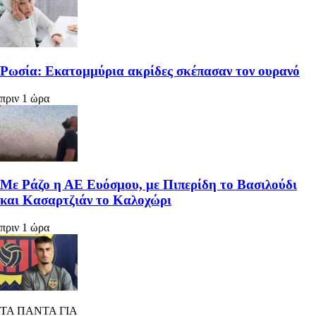
Ρωσία: Εκατομμύρια ακρίδες σκέπασαν τον ουρανό
πριν 1 ώρα
Με Ράζο η ΑΕ Ευόσμου, με Πιπερίδη το Βασιλούδι
και Κασαρτζιάν το Καλοχώρι
πριν 1 ώρα
ΤΑ ΠΑΝΤΑ ΓΙΑ