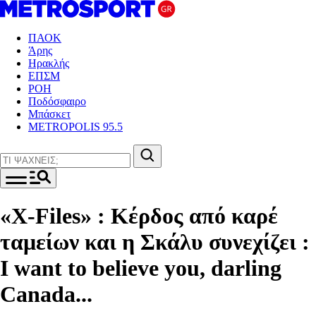
ΠΑΟΚ
Άρης
Ηρακλής
ΕΠΣΜ
ΡΟΗ
Ποδόσφαιρο
Μπάσκετ
METROPOLIS 95.5
«X-Files» : Κέρδος από καρέ
ταμείων και η Σκάλυ συνεχίζει :
I want to believe you, darling
Canada...