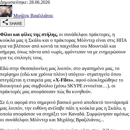
Δημοσιεύτηκε: 28.06.2026
Μιχάλης Βραζιλιάνος
SHARE
Φίλοι και φίλες της στήλης,
οι συνάδελφοι πράκτορες, η
κούκλα μας η Σκάλυ και ο πράκτορας Μόλντερ είναι στις ΗΠΑ
για να βλέπουν από κοντά τα παιχνίδια του Μουντιάλ και
σήμερα, όπως πάντα από νωρίς, φρόντισαν να με ενημερώσουν
για τις επιλογές τους.
Εδώ στην Θεσσαλονίκη μας λοιπόν, στο αγαπημένο μας, το
περίφημο (εδώ και χρόνια πλέον) υπόγειο- στρατηγείο όπου
στεγάζεται η εταιρεία μας
«X-Files»
, αφού ολοκληρώθηκε το
διοικητικό μας συμβούλιο (μέσω SKYPE εννοείται…), οι
πράκτορές μας αποφάσισαν πώς θα κινηθούν.
Σε ό,τι αφορά στο σημερινό βασικό μονό αποδεκτό ποντάρισμά
μας λοιπόν, την ευθύνη ανέλαβε πάλι η κούκλα μας η Σκάλυ, η
οποία αποφάσισε να στηρίξει τον Καναδά. Συμφώνησαν αμέσως
οι συνάδελφοι Μόλντερ και Μιχάλης Βραζιλιάνος...