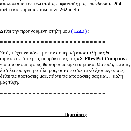
απολογισμό της τελευταίας εμφάνισής μας, επενδύσαμε
204
metro και πήραμε πίσω μόνο
262
metro.
= = = = = = = = = = = =
Δείτε
την προηγούμενη στήλη μου
( ΕΔΩ )
:
= = = = = = = = = = = = = = = = = = = = = = = = = =
Σε ό,τι έχει να κάνει με την σημερινή αποστολή μας δε,
σημειώστε ότι εμείς οι πράκτορες της
«X-Files
Bet
Company»
για μία ακόμη φορά, θα πάρουμε αρκετά ρίσκα. Ωστόσο, είπαμε,
έτσι λειτουργεί η στήλη μας, αυτό το σκεπτικό έχουμε, οπότε,
δείτε τις προτάσεις μας, πάρτε τις αποφάσεις σας και… καλή
μας τύχη.
= = = = = = = = = = = = = = = = = = = = = = = = = =
= = = = = = = = = = = = = = = = = = = = = = = = = =
Προτάσεις
= = = = = = = = = = = == = = = = = =