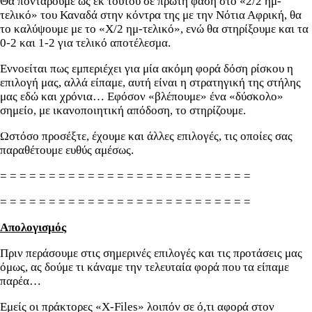
Θα ποντάρουμε ως εκ τούτου σε πρώτη φάση στο «2/2 ημ-
τελικό» του Καναδά στην κόντρα της με την Νότια Αφρική, θα
το καλύψουμε με το «Χ/2 ημ-τελικό», ενώ θα στηρίξουμε και τα
0-2 και 1-2 για τελικό αποτέλεσμα.
Εννοείται πως εμπεριέχει για μία ακόμη φορά δόση ρίσκου η
επιλογή μας, αλλά είπαμε, αυτή είναι η στρατηγική της στήλης
μας εδώ και χρόνια… Εφόσον «βλέπουμε» ένα «δύσκολο»
σημείο, με ικανοποιητική απόδοση, το στηρίζουμε.
Ωστόσο προσέξτε, έχουμε και άλλες επιλογές, τις οποίες σας
παραθέτουμε ευθύς αμέσως.
= = = = = = = = = = = = = = = = = = = = = = = = = =
= = = = = = = = = = = = = = = = = = = = = = = = = =
Απολογισμός
Πριν περάσουμε στις σημερινές επιλογές και τις προτάσεις μας
όμως, ας δούμε τι κάναμε την τελευταία φορά που τα είπαμε
παρέα…
Εμείς οι πράκτορες «X-Files» λοιπόν σε ό,τι αφορά στον