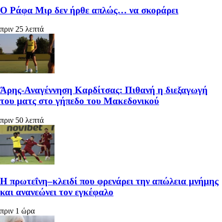
Ο Ράφα Μιρ δεν ήρθε απλώς… να σκοράρει
πριν 25 λεπτά
Άρης-Αναγέννηση Καρδίτσας: Πιθανή η διεξαγωγή
του ματς στο γήπεδο του Μακεδονικού
πριν 50 λεπτά
Η πρωτεΐνη–κλειδί που φρενάρει την απώλεια μνήμης
και ανανεώνει τον εγκέφαλο
πριν 1 ώρα