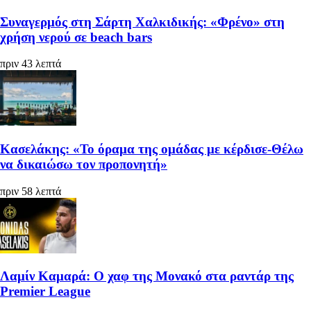
Συναγερμός στη Σάρτη Χαλκιδικής: «Φρένο» στη
χρήση νερού σε beach bars
πριν 43 λεπτά
Κασελάκης: «Το όραμα της ομάδας με κέρδισε-Θέλω
να δικαιώσω τον προπονητή»
πριν 58 λεπτά
Λαμίν Καμαρά: Ο χαφ της Μονακό στα ραντάρ της
Premier League