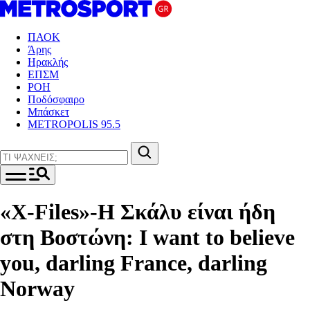
ΠΑΟΚ
Άρης
Ηρακλής
ΕΠΣΜ
ΡΟΗ
Ποδόσφαιρο
Μπάσκετ
METROPOLIS 95.5
«X-Files»-Η Σκάλυ είναι ήδη
στη Βοστώνη: I want to believe
you, darling France, darling
Norway