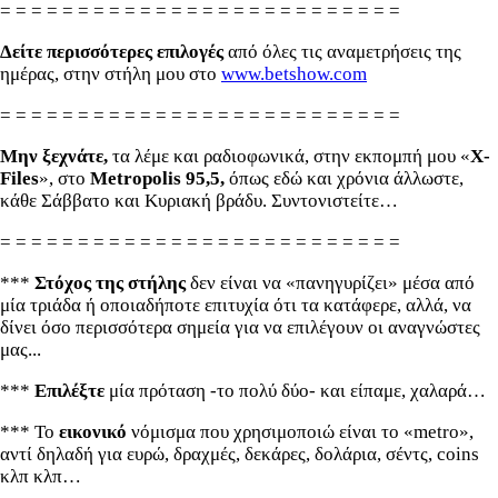
= = = = = = = = = = = = = = = = = = = = = = = = = =
Δείτε περισσότερες επιλογές
από όλες τις αναμετρήσεις της
ημέρας, στην στήλη μου στο
www.betshow.com
= = = = = = = = = = = = = = = = = = = = = = = = = =
Μην ξεχνάτε,
τα λέμε και ραδιοφωνικά, στην εκπομπή μου «
X-
Files
», στο
Metropolis 95,5,
όπως εδώ και χρόνια άλλωστε,
κάθε Σάββατο και Κυριακή βράδυ. Συντονιστείτε…
= = = = = = = = = = = = = = = = = = = = = = = = = =
***
Στόχος της στήλης
δεν είναι να «πανηγυρίζει» μέσα από
μία τριάδα ή οποιαδήποτε επιτυχία ότι τα κατάφερε, αλλά, να
δίνει όσο περισσότερα σημεία για να επιλέγουν οι αναγνώστες
μας...
***
Επιλέξτε
μία πρόταση -το πολύ δύο- και είπαμε, χαλαρά…
*** Το
εικονικό
νόμισμα που χρησιμοποιώ είναι το «metro»,
αντί δηλαδή για ευρώ, δραχμές, δεκάρες, δολάρια, σέντς, coins
κλπ κλπ…