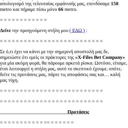
απολογισμό της τελευταίας εμφάνισής μας, επενδύσαμε
158
metro και πήραμε πίσω μόνο
66
metro.
= = = = = = = = = = = =
Δείτε
την προηγούμενη στήλη μου
( ΕΔΩ )
:
= = = = = = = = = = = = = = = = = = = = = = = = = =
Σε ό,τι έχει να κάνει με την σημερινή αποστολή μας δε,
σημειώστε ότι εμείς οι πράκτορες της
«X-Files
Bet
Company»
για μία ακόμη φορά, θα πάρουμε αρκετά ρίσκα. Ωστόσο, είπαμε,
έτσι λειτουργεί η στήλη μας, αυτό το σκεπτικό έχουμε, οπότε,
δείτε τις προτάσεις μας, πάρτε τις αποφάσεις σας και… καλή
μας τύχη.
= = = = = = = = = = = = = = = = = = = = = = = = = =
= = = = = = = = = = = = = = = = = = = = = = = = = =
Προτάσεις
= = = = = = = = = = = == = = = = = =