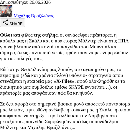
Δημοσιεύτηκε: 26.06.2026
Μιχάλης Βραζιλιάνος
SHARE
Φίλοι και φίλες της στήλης,
οι συνάδελφοι πράκτορες, η
κούκλα μας η Σκάλυ και ο πράκτορας Μόλντερ είναι στις ΗΠΑ
για να βλέπουν από κοντά τα παιχνίδια του Μουντιάλ και
σήμερα, όπως πάντα από νωρίς, φρόντισαν να με ενημερώσουν
για τις επιλογές τους.
Εδώ στην Θεσσαλονίκη μας λοιπόν, στο αγαπημένο μας, το
περίφημο (εδώ και χρόνια πλέον) υπόγειο- στρατηγείο όπου
στεγάζεται η εταιρεία μας
«X-Files»
, αφού ολοκληρώθηκε το
διοικητικό μας συμβούλιο (μέσω SKYPE εννοείται…), οι
πράκτορές μας αποφάσισαν πώς θα κινηθούν.
Σε ό,τι αφορά στο σημερινό βασικό μονό αποδεκτό ποντάρισμά
μας λοιπόν, την ευθύνη ανέλαβε η κούκλα μας η Σκάλυ, η οποία
αποφάσισε να στηρίξει την Γαλλία και την Νορβηγία στο
μεταξύ τους παιχνίδι. Συμφώνησαν αμέσως οι συνάδελφοι
Μόλντερ και Μιχάλης Βραζιλιάνος...