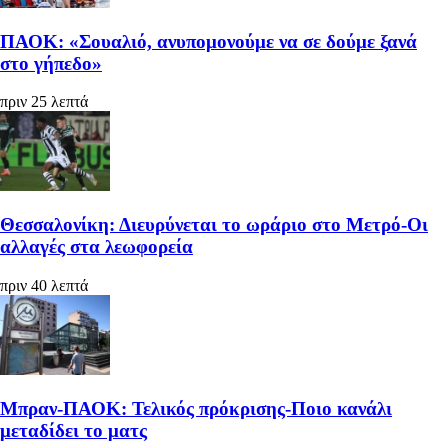
ΠΑΟΚ: «Σουαλιό, ανυπομονούμε να σε δούμε ξανά
στο γήπεδο»
πριν 25 λεπτά
Θεσσαλονίκη: Διευρύνεται το ωράριο στο Μετρό-Οι
αλλαγές στα λεωφορεία
πριν 40 λεπτά
Μπραν-ΠΑΟΚ: Τελικός πρόκρισης-Ποιο κανάλι
μεταδίδει το ματς