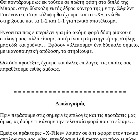
Θα ποντάρουμε ως εκ τούτου σε πρώτη φάση στο διπλό της
Μπόρο, στην δύσκολη εκτός έδρας κόντρα της με την Σέφιλντ
Γουένσντεϊ, στην κάλυψη θα έχουμε και το «Χ», ενώ θα
στηρίξουμε και τα 1-2 και 1-1 για τελικό αποτέλεσμα.
Εννοείται πως εμπεριέχει για μία ακόμη φορά δόση ρίσκου η
επιλογή μας, αλλά είπαμε, αυτή είναι η στρατηγική της στήλης
μας εδώ και χρόνια… Εφόσον «βλέπουμε» ένα δύσκολο σημείο,
με ικανοποιητική απόδοση, το στηρίζουμε.
Ωστόσο προσέξτε, έχουμε και άλλες επιλογές, τις οποίες σας
παραθέτουμε ευθύς αμέσως.
= = = = = = = = = = = = = = = = = = = = = = = = = =
= = = = = = = = = = = = = = = = = = = = = = = = = =
Απολογισμός
Πριν περάσουμε στις σημερινές επιλογές και τις προτάσεις μας
όμως, ας δούμε τι κάναμε την τελευταία φορά που τα είπαμε…
Εμείς οι πράκτορες «X-Files» λοιπόν σε ό,τι αφορά στον τελικό
απολογισμό μας, χθες, επενδύσαμε
148
metro και πήραμε πίσω