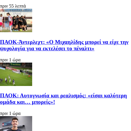
πριν 55 λεπτά
ΠΑΟΚ-Άντερλεχτ: «Ο Μιχαηλίδης μπορεί να είχε την
ψυχολογία για να εκτελέσει το πέναλτι»
πριν 1 ώρα
ΠΑΟΚ: Αυτογνωσία και ρεαλισμός: «είσαι καλύτερη
ομάδα και… μπορείς»!
πριν 1 ώρα