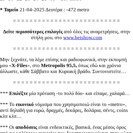
* Ταμείο
21-04-2025 Δευτέρα : -472 metro
= = = = = = = = = = = = = = = = = = = = = = = = = =
Δείτε περισσότερες επιλογές
από όλες τις αναμετρήσεις, στην
στήλη μου, στο
www.betshow.com
= = = = = = = = = = = = = = = = = = = = = = = = = =
Μην ξεχνάτε, τα λέμε επίσης και ραδιοφωνικά, στην εκπομπή
μου «
X-
Files
», στο
Metropolis 95,5,
όπως εδώ και χρόνια
άλλωστε, κάθε Σάββατο και Κυριακή βράδυ. Συντονιστείτε…
= = = = = = = = = = = = = = = = = = = = = = = = = =
***
Επιλέξτε
μία πρόταση -το πολύ δύο- και είπαμε, χαλαρά…
*** Το
εικονικό
νόμισμα που χρησιμοποιώ είναι το «metro»,
αντί δηλαδή για ευρώ, δραχμές, δεκάρες, δολάρια, σέντς, coins
κλπ κλπ…
*** Οι
αποδόσεις
είναι ενδεικτικές, βασικά, ένας μέσος όρος