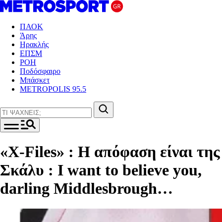
ΠΑΟΚ
Άρης
Ηρακλής
ΕΠΣΜ
ΡΟΗ
Ποδόσφαιρο
Μπάσκετ
METROPOLIS 95.5
«X-Files» : Η απόφαση είναι της
Σκάλυ : I want to believe you,
darling Middlesbrough…