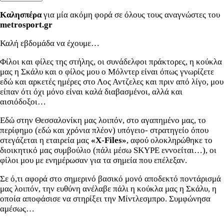
Καλησπέρα
για μία ακόμη φορά σε όλους τους αναγνώστες του
metrosport.gr
Καλή εβδομάδα να έχουμε…
Φίλοι και φίλες της στήλης, οι συνάδελφοι πράκτορες, η κούκλα
μας η Σκάλυ και ο φίλος μου ο Μόλντερ είναι όπως γνωρίζετε
εδώ και αρκετές ημέρες στο Λος Αντζελες και πριν από λίγο, μου
είπαν ότι όχι μόνο είναι καλά διαβασμένοι, αλλά και
αισιόδοξοι…
Εδώ στην Θεσσαλονίκη μας λοιπόν, στο αγαπημένο μας, το
περίφημο (εδώ και χρόνια πλέον) υπόγειο- στρατηγείο όπου
στεγάζεται η εταιρεία μας
«X-Files»
, αφού ολοκληρώθηκε το
διοικητικό μας συμβούλιο (πάλι μέσω SKYPE εννοείται…), οι
φίλοι μου με ενημέρωσαν για τα σημεία που επέλεξαν.
Σε ό,τι αφορά στο σημερινό βασικό μονό αποδεκτό ποντάρισμά
μας λοιπόν, την ευθύνη ανέλαβε πάλι η κούκλα μας η Σκάλυ, η
οποία αποφάσισε να στηρίξει την Μίντλεσμπρο. Συμφώνησα
αμέσως…