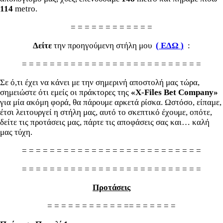
114
metro.
= = = = = = = = = = = =
Δείτε
την προηγούμενη στήλη μου
(
ΕΔΩ
)
:
= = = = = = = = = = = = = = = = = = = = = = = = = =
Σε ό,τι έχει να κάνει με την σημερινή αποστολή μας τώρα,
σημειώστε ότι εμείς οι πράκτορες της
«X-Files
Bet
Company»
για μία ακόμη φορά, θα πάρουμε αρκετά ρίσκα. Ωστόσο, είπαμε,
έτσι λειτουργεί η στήλη μας, αυτό το σκεπτικό έχουμε, οπότε,
δείτε τις προτάσεις μας, πάρτε τις αποφάσεις σας και… καλή
μας τύχη.
= = = = = = = = = = = = = = = = = = = = = = = = = =
= = = = = = = = = = = = = = = = = = = = = = = = = =
Προτάσεις
= = = = = = = = = = = == = = = = = =