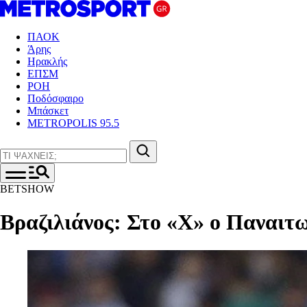
ΠΑΟΚ
Άρης
Ηρακλής
ΕΠΣΜ
ΡΟΗ
Ποδόσφαιρο
Μπάσκετ
METROPOLIS 95.5
BETSHOW
Βραζιλιάνος: Στο «Χ» ο Παναιτω