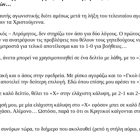
υτών…
αυτής αγωνιστικής διότι αμέσως μετά τη λήξη του τελευταίου αγ
ριν τα Χριστούγεννα.
ός – Ατρόμητος, δεν στηρίζω τον άσο για δύο λόγους. Ο πρώτος 
ν να ανατρέψουν τις προβλέψεις που θέλουν τους γηπεδούχους νικ
 μπροστά για τελικό αποτέλεσμα και το 1-0 για βοήθειες…
 άνετα μπορεί να χρησιμοποιηθεί σε ένα δελτίο με λάθη, με το 
κή και ο άσος στην εφεδρεία. Με ρίσκο αγοράζω και το «Γκολ-Γ
 αποτελεί την δεύτερη επιλογή. Εδώ όπου επίσης μου αρέσει το
καλό δελτίο, θέλει το «Χ» στην ελάχιστη κάλυψη, με 2-1 και 2-
μησή μου, με μία ελάχιστη κάλυψη στο «Χ» εφόσον μπει σε καλό 
 χάσει. Αλίμονο… Ωστόσο, παρά το ότι οι Κρητικοί καίγονται στ
ός συνόρων τώρα, το διήμερο που ακολουθεί (ρεπό η στήλη αύριο, 