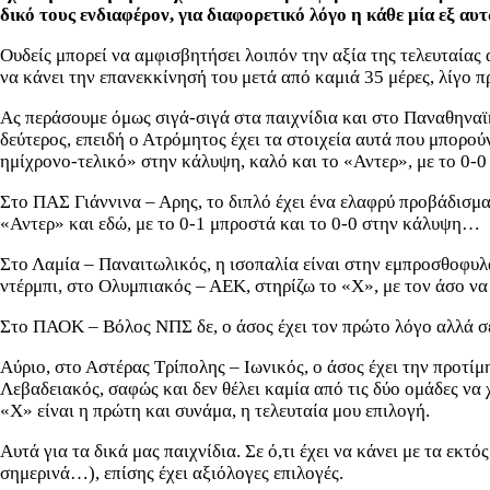
δικό τους ενδιαφέρον, για διαφορετικό λόγο η κάθε μία εξ α
Ουδείς μπορεί να αμφισβητήσει λοιπόν την αξία της τελευταίας 
να κάνει την επανεκκίνησή του μετά από καμιά 35 μέρες, λίγο π
Ας περάσουμε όμως σιγά-σιγά στα παιχνίδια και στο Παναθηναϊκ
δεύτερος, επειδή ο Ατρόμητος έχει τα στοιχεία αυτά που μπορού
ημίχρονο-τελικό» στην κάλυψη, καλό και το «Αντερ», με το 0-0
Στο ΠΑΣ Γιάννινα – Αρης, το διπλό έχει ένα ελαφρύ προβάδισμα,
«Αντερ» και εδώ, με το 0-1 μπροστά και το 0-0 στην κάλυψη…
Στο Λαμία – Παναιτωλικός, η ισοπαλία είναι στην εμπροσθοφυλα
ντέρμπι, στο Ολυμπιακός – ΑΕΚ, στηρίζω το «Χ», με τον άσο να
Στο ΠΑΟΚ – Βόλος ΝΠΣ δε, ο άσος έχει τον πρώτο λόγο αλλά σε 
Αύριο, στο Αστέρας Τρίπολης – Ιωνικός, ο άσος έχει την προτί
Λεβαδειακός, σαφώς και δεν θέλει καμία από τις δύο ομάδες να
«Χ» είναι η πρώτη και συνάμα, η τελευταία μου επιλογή.
Αυτά για τα δικά μας παιχνίδια. Σε ό,τι έχει να κάνει με τα εκτ
σημερινά…), επίσης έχει αξιόλογες επιλογές.