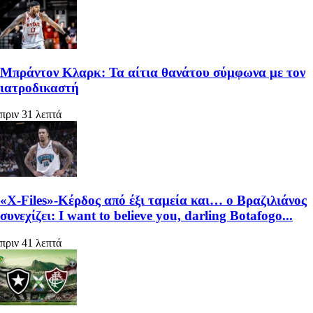
Μπράντον Κλαρκ: Τα αίτια θανάτου σύμφωνα με τον
ιατροδικαστή
πριν 31 λεπτά
«X-Files»-Κέρδος από έξι ταμεία και… ο Βραζιλιάνος
συνεχίζει: I want to believe you, darling Botafogo...
πριν 41 λεπτά