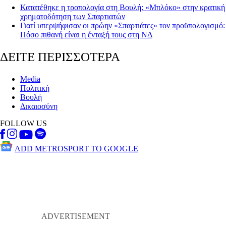
Κατατέθηκε η τροπολογία στη Βουλή: «Μπλόκο» στην κρατική
χρηματοδότηση των Σπαρτιατών
Γιατί υπερψήφισαν οι πρώην «Σπαρτιάτες» τον προϋπολογισμό:
Πόσο πιθανή είναι η ένταξή τους στη ΝΔ
ΔΕΙΤΕ ΠΕΡΙΣΣΟΤΕΡΑ
Media
Πολιτική
Βουλή
Δικαιοσύνη
FOLLOW US
ADD METROSPORT TO GOOGLE