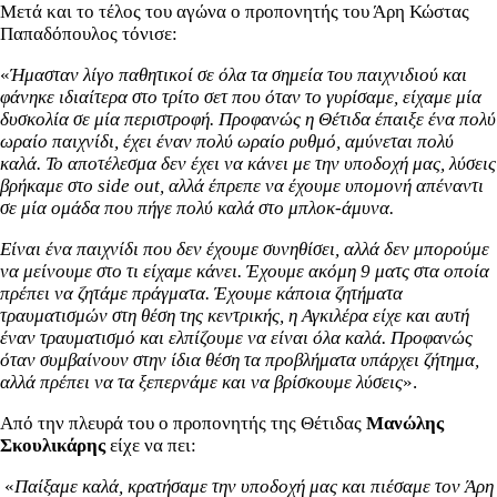
Μετά και το τέλος του αγώνα ο προπονητής του Άρη Κώστας
Παπαδόπουλος τόνισε:
«
Ήμασταν λίγο παθητικοί σε όλα τα σημεία του παιχνιδιού και
φάνηκε ιδιαίτερα στο τρίτο σετ που όταν το γυρίσαμε, είχαμε μία
δυσκολία σε μία περιστροφή. Προφανώς η Θέτιδα έπαιξε ένα πολύ
ωραίο παιχνίδι, έχει έναν πολύ ωραίο ρυθμό, αμύνεται πολύ
καλά. Το αποτέλεσμα δεν έχει να κάνει με την υποδοχή μας, λύσεις
βρήκαμε στο side out, αλλά έπρεπε να έχουμε υπομονή απέναντι
σε μία ομάδα που πήγε πολύ καλά στο μπλοκ-άμυνα.
Είναι ένα παιχνίδι που δεν έχουμε συνηθίσει, αλλά δεν μπορούμε
να μείνουμε στο τι είχαμε κάνει. Έχουμε ακόμη 9 ματς στα οποία
πρέπει να ζητάμε πράγματα. Έχουμε κάποια ζητήματα
τραυματισμών στη θέση της κεντρικής, η Αγκιλέρα είχε και αυτή
έναν τραυματισμό και ελπίζουμε να είναι όλα καλά. Προφανώς
όταν συμβαίνουν στην ίδια θέση τα προβλήματα υπάρχει ζήτημα,
αλλά πρέπει να τα ξεπερνάμε και να βρίσκουμε λύσεις
».
Από την πλευρά του ο προπονητής της Θέτιδας
Μανώλης
Σκουλικάρης
είχε να πει:
«
Παίξαμε καλά, κρατήσαμε την υποδοχή μας και πιέσαμε τον Άρη