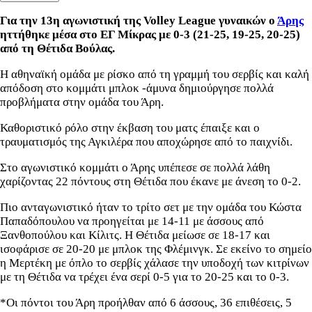
Για την 13η αγωνιστική της Volley League γυναικών ο
Άρης
ηττήθηκε μέσα στο ΕΓ Μίκρας με 0-3 (21-25, 19-25, 20-25)
από τη Θέτιδα Βούλας.
Η αθηναϊκή ομάδα με ρίσκο από τη γραμμή του σερβίς και καλή
απόδοση στο κομμάτι μπλοκ -άμυνα δημιούργησε πολλά
προβλήματα στην ομάδα του Άρη.
Καθοριστικό ρόλο στην έκβαση του ματς έπαιξε και ο
τραυματισμός της Αγκιλέρα που αποχώρησε από το παιχνίδι.
Στο αγωνιστικό κομμάτι ο Άρης υπέπεσε σε πολλά λάθη
χαρίζοντας 22 πόντους στη Θέτιδα που έκανε με άνεση το 0-2.
Πιο ανταγωνιστικό ήταν το τρίτο σετ με την ομάδα του Κώστα
Παπαδόπουλου να προηγείται με 14-11 με άσσους από
Ξανθοπούλου και Κίλιτς. Η Θέτιδα μείωσε σε 18-17 και
ισοφάρισε σε 20-20 με μπλοκ της Φλέμινγκ. Σε εκείνο το σημείο
η Μερτέκη με όπλο το σερβίς χάλασε την υποδοχή των κιτρίνων
με τη Θέτιδα να τρέχει ένα σερί 0-5 για το 20-25 και το 0-3.
*Οι πόντοι του Άρη προήλθαν από 6 άσσους, 36 επιθέσεις, 5