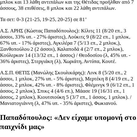
μπλοκ και 13 λάθη αντιπάλων και της Θέτιδας προήλθαν από 7
άσσους, 38 επιθέσεις, 8 μπλοκ και 22 λάθη αντιπάλων.
Τα σετ: 0-3 (21-25, 19-25, 20-25) σε 81’
Α.Σ. ΑΡΗΣ (Κώστας Παπαδόπουλος): Κίλιτς 11 (8/20 επ., 3
άσσοι, 33% υπ. - 27% άριστες), Λούκιτς 9 (8/22 επ., 1 μπλοκ,
67% υπ. - 17% άριστες), Αγκιλέρα 7 (5/13 επ., 2 μπλοκ,),
Ξανθοπούλου 2 (2 άσσοι), Καλαποδά 4 (2/7 επ., 2 μπλοκ),
Κούλερκαν 14 (13/32 επ., 1 άσσος) / Θεοδοσίου (λ, 45% υπ. -
36% άριστες), Στεργιάκη (λ), Χωριάτη, Αντύπα, Κουτέ.
Α.Σ.Π. ΘΕΤΙΣ (Μανώλης Σκουλικάρης): Λινκ 8 (5/20 επ., 2
άσσοι, 1 μπλοκ, 27% υπ. - 5% άριστες), Μερτέκη 8 (4/19 επ., 2
άσσοι, 2 μπλοκ, 42% υπ. - 8% άριστες), Φλέμινγκ 9 (6/12 επ., 1
άσσος, 2 μπλοκ), Σπικς 4 (4/6 επ.), Μάασε 19 (16/31 επ., 1
άσσος, 2 μπλοκ), Κιουτσιούκη 5 (3/7 επ., 1 άσσος, 1 μπλοκ). /
Μανιατογιάννη (λ, 47% υπ. - 35% άριστες), Φωκιανού.
Παπαδόπουλος: «Δεν είχαμε υπομονή στο
παιχνίδι μας»