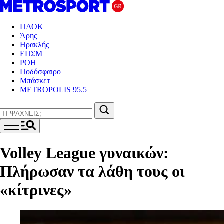
ΠΑΟΚ
Άρης
Ηρακλής
ΕΠΣΜ
ΡΟΗ
Ποδόσφαιρο
Μπάσκετ
METROPOLIS 95.5
Volley League γυναικών:
Πλήρωσαν τα λάθη τους οι
«κίτρινες»