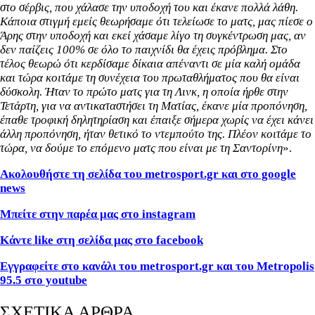
στο σέρβις, που χάλασε την υποδοχή του και έκανε πολλά λάθη.
Κάποια στιγμή εμείς θεωρήσαμε ότι τελείωσε το ματς, μας πίεσε ο
Άρης στην υποδοχή και εκεί χάσαμε λίγο τη συγκέντρωση μας, αν
δεν παίζεις 100% σε όλο το παιχνίδι θα έχεις πρόβλημα. Στο
τέλος θεωρώ ότι κερδίσαμε δίκαια απέναντι σε μία καλή ομάδα
και τώρα κοιτάμε τη συνέχεια του πρωταθλήματος που θα είναι
δύσκολη. Ήταν το πρώτο ματς για τη Λινκ, η οποία ήρθε στην
Τετάρτη, για να αντικαταστήσει τη Ματίας, έκανε μία προπόνηση,
έπαθε τροφική δηλητηρίαση και έπαιξε σήμερα χωρίς να έχει κάνει
άλλη προπόνηση, ήταν θετικό το ντεμπούτο της. Πλέον κοιτάμε το
τώρα, να δούμε το επόμενο ματς που είναι με τη Σαντορίνη
».
Ακολουθήστε τη σελίδα του metrosport.gr και στο google
news
Μπείτε στην παρέα μας στο instagram
Κάντε like στη σελίδα μας στο facebook
Εγγραφείτε στο κανάλι του metrosport.gr και του Metropolis
95.5 στο youtube
ΣΧΕΤΙΚΑ ΑΡΘΡΑ