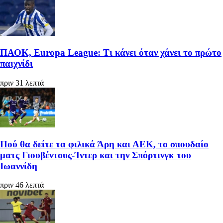
ΠΑΟΚ, Europa League: Τι κάνει όταν χάνει το πρώτο
παιχνίδι
πριν 31 λεπτά
Πού θα δείτε τα φιλικά Άρη και ΑΕΚ, το σπουδαίο
ματς Γιουβέντους-Ίντερ και την Σπόρτινγκ του
Ιωαννίδη
πριν 46 λεπτά