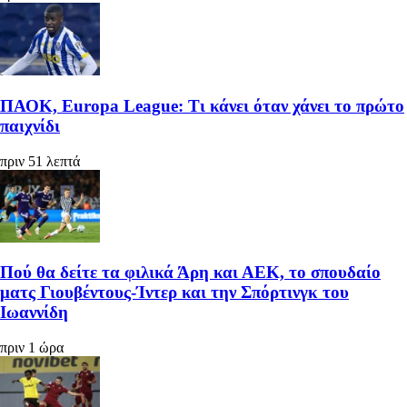
ΠΑΟΚ, Europa League: Τι κάνει όταν χάνει το πρώτο
παιχνίδι
πριν 51 λεπτά
Πού θα δείτε τα φιλικά Άρη και ΑΕΚ, το σπουδαίο
ματς Γιουβέντους-Ίντερ και την Σπόρτινγκ του
Ιωαννίδη
πριν 1 ώρα