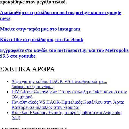
προκρίθηκε στον μεγάλο τελικό.
Ακολουθήστε τη σελίδα του metrosport.gr και στο google
news
Μπείτε στην παρέα μας στο instagram
Κάντε like στη σελίδα μας στο facebook
Εγγραφείτε στο κανάλι του metrosport.gr και του Metropolis
95.5 στο youtube
ΣΧΕΤΙΚΑ ΑΡΘΡΑ
Δίψα για την κούπα: ΠΑΟΚ VS Παναθηναϊκός με...
διαφορετικές συνθήκες
LIVE-Κύπελλο ανδρών: Για την έκπληξη ο ΟΦΗ κόντρα στον
Ολυμπιακό
Παναθηναϊκός VS ΠΑΟΚ-Ημιτελικός Κυπέλλου στην Άρτα:
Κατέρρευσε φίλαθλος στην κερκίδα!
Κύπελλο Ελλάδας: Ένταση μεταξύ Τράβιτσα και Ανδρεάδη
(vid)