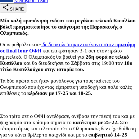
Metrosport Team
SHARE
Μία καλή προπόνηση ενόψει του μεγάλου τελικού Κυπέλλου
βόλεϊ πραγματοποίησε το απόγευμα της Παρασκευής ο
Ολυμπιακός.
Οι «ερυθρόλευκοι»
δε δυσκολεύτηκαν απέναντι στον
πρωτάρη
σε final four ΟΦ
Η
και επικράτησαν 3-1 σετ στον πρώτο
ημιτελικό. Ο Ολυμπιακός θα βρεθεί για
26η φορά σε τελικό
Κυπέλλου
και θα διεκδικήσει το Σάββατο στις 19:00 τον
18ο
τίτλο Κυπελλούχου στην ιστορία του.
Τα δύο πρώτα σετ ήταν μονόλογος για τους παίκτες του
Ολυμπιακού που έχοντας εξαιρετική υποδοχή και πολύ καλές
επιθέσεις τα
κέρδισαν με 17-25 και 18-25.
Στο τρίτο σετ ο ΟΦΗ αντέδρασε, ανέβασε την πίεσή του και με
ψυχραιμία στα κρίσιμα σημεία το
κατέκτησε με 25-22.
Στο
τέταρτο όμως και τελευταίο σετ ο Ολυμπιακός δεν είχε διάθεση
για να κάνει θρίλερ το παιχνίδι και με το
επιβλητικό 14-25