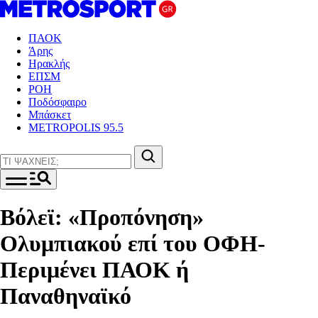
ΠΑΟΚ
Άρης
Ηρακλής
ΕΠΣΜ
ΡΟΗ
Ποδόσφαιρο
Μπάσκετ
METROPOLIS 95.5
Βόλεϊ: «Προπόνηση»
Ολυμπιακού επί του ΟΦΗ-
Περιμένει ΠΑΟΚ ή
Παναθηναϊκό