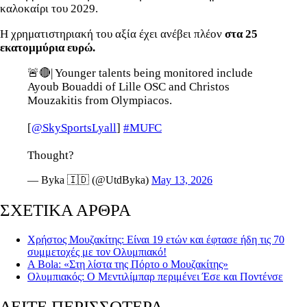
καλοκαίρι του 2029.
Η χρηματιστηριακή του αξία έχει ανέβει πλέον
στα 25
εκατομμύρια ευρώ.
🚨🔴| Younger talents being monitored include
Ayoub Bouaddi of Lille OSC and Christos
Mouzakitis from Olympiacos.
[
@SkySportsLyall
]
#MUFC
Thought?
— Byka 🇮🇩 (@UtdByka)
May 13, 2026
ΣΧΕΤΙΚΑ ΑΡΘΡΑ
Χρήστος Μουζακίτης: Είναι 19 ετών και έφτασε ήδη τις 70
συμμετοχές με τον Ολυμπιακό!
A Bola: «Στη λίστα της Πόρτο ο Μουζακίτης»
Ολυμπιακός: Ο Μεντιλίμπαρ περιμένει Έσε και Ποντένσε
ΔΕΙΤΕ ΠΕΡΙΣΣΟΤΕΡΑ