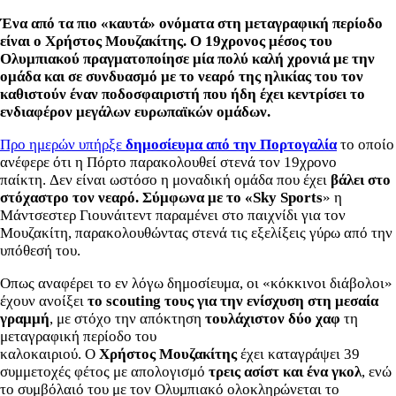
Ένα από τα πιο «καυτά» ονόματα στη μεταγραφική περίοδο
είναι ο Χρήστος Μουζακίτης.
Ο 19χρονος μέσος του
Ολυμπιακού πραγματοποίησε μία πολύ καλή χρονιά με την
ομάδα και σε συνδυασμό με το νεαρό της ηλικίας του τον
καθιστούν έναν ποδοσφαιριστή που ήδη έχει κεντρίσει το
ενδιαφέρον μεγάλων ευρωπαϊκών ομάδων.
Προ ημερών υπήρξε
δημοσίευμα από την Πορτογαλία
το οποίο
ανέφερε ότι η Πόρτο παρακολουθεί στενά τον 19χρονο
παίκτη. Δεν είναι ωστόσο η μοναδική ομάδα που έχει
βάλει στο
στόχαστρο τον νεαρό.
Σύμφωνα με το «Sky Sports
» η
Μάντσεστερ Γιουνάιτεντ παραμένει στο παιχνίδι για τον
Μουζακίτη, παρακολουθώντας στενά τις εξελίξεις γύρω από την
υπόθεσή του.
Οπως αναφέρει το εν λόγω δημοσίευμα, οι «κόκκινοι διάβολοι»
έχουν ανοίξει
το scouting τους για την ενίσχυση στη μεσαία
γραμμή
, με στόχο την απόκτηση
τουλάχιστον δύο χαφ
τη
μεταγραφική περίοδο του
καλοκαιριού. Ο
Χρήστος
Μουζακίτης
έχει καταγράψει 39
συμμετοχές φέτος με απολογισμό
τρεις ασίστ και ένα γκολ
, ενώ
το συμβόλαιό του με τον Ολυμπιακό ολοκληρώνεται το