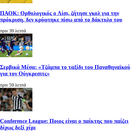
ΠΑΟΚ: Ορθολογικός ο Λίσι, ζήτησε γκολ για την
πρόκριση, δεν κρύφτηκε πίσω από το δάκτυλο του
πριν 39 λεπτά
Σερβικά Μέσα: «Τζάμπα το ταξίδι του Παναθηναϊκού
για τον Ούγκρεσιτς»
πριν 59 λεπτά
Conference League: Ποιος είναι ο παίκτης που παίζει
δίχως δεξί χέρι