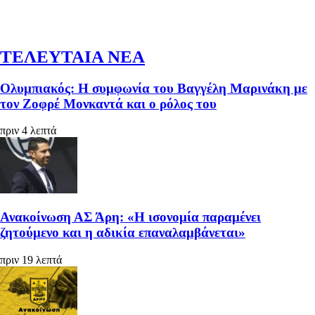
ΤΕΛΕΥΤΑΙΑ ΝΕΑ
Ολυμπιακός: Η συμφωνία του Βαγγέλη Μαρινάκη με
τον Ζοφρέ Μονκαντά και ο ρόλος του
πριν 4 λεπτά
Ανακοίνωση ΑΣ Άρη: «Η ισονομία παραμένει
ζητούμενο και η αδικία επαναλαμβάνεται»
πριν 19 λεπτά