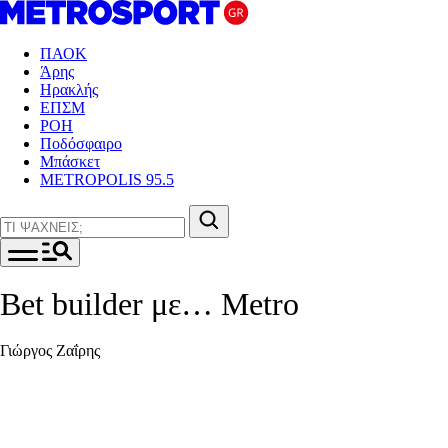
ΠΑΟΚ
Άρης
Ηρακλής
ΕΠΣΜ
ΡΟΗ
Ποδόσφαιρο
Μπάσκετ
METROPOLIS 95.5
Βet builder με… Metro
Γιώργος Ζαΐρης