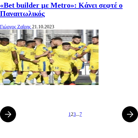
«Bet builder με Metro»: Κάνει σεφτέ ο
Παναιτωλικός
Γιώργος Ζαΐρης
21.10.2023
1
2
3
...
7