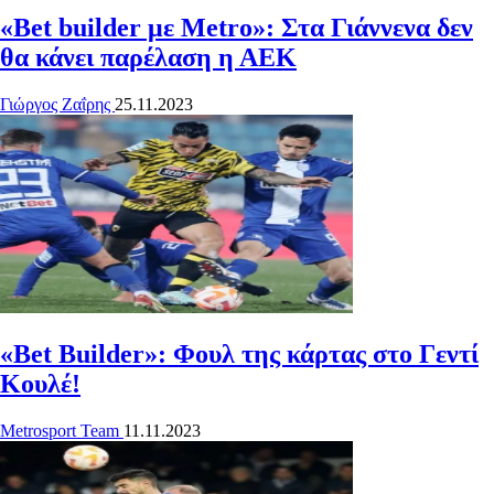
«Bet builder με Metro»: Στα Γιάννενα δεν
θα κάνει παρέλαση η ΑΕΚ
Γιώργος Ζαΐρης
25.11.2023
«Bet Builder»: Φουλ της κάρτας στο Γεντί
Κουλέ!
Metrosport Team
11.11.2023