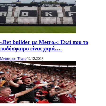
«Bet builder με Metro»: Εκεί που το
ποδόσφαιρο είναι χαρά….
Metrosport Team
09.12.2023