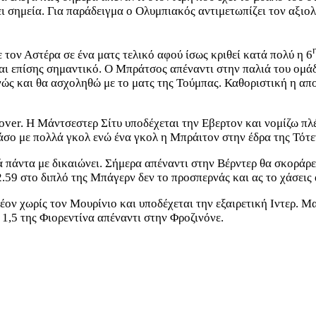
ει σημεία. Για παράδειγμα ο Ολυμπιακός αντιμετωπίζει τον αξι
 τον Αστέρα σε ένα ματς τελικό αφού ίσως κριθεί κατά πολύ η 6
αι επίσης σημαντικό. Ο Μπράτσος απέναντι στην παλιά του ομάδ
ώς και θα ασχοληθώ με το ματς της Τούμπας. Καθοριστική η απο
er. Η Μάντσεστερ Σίτυ υποδέχεται την Εβερτον και νομίζω πλέον
άσο με πολλά γκολ ενώ ένα γκολ η Μπράιτον στην έδρα της Τότεν
 πάντα με δικαιώνει. Σήμερα απέναντι στην Βέρντερ θα σκοράρει
2.59 στο διπλό της Μπάγερν δεν το προσπερνάς και ας το χάσει
ον χωρίς τον Μουρίνιο και υποδέχεται την εξαιρετική Ιντερ. Μ
 1,5 της Φιορεντίνα απέναντι στην Φροζινόνε.