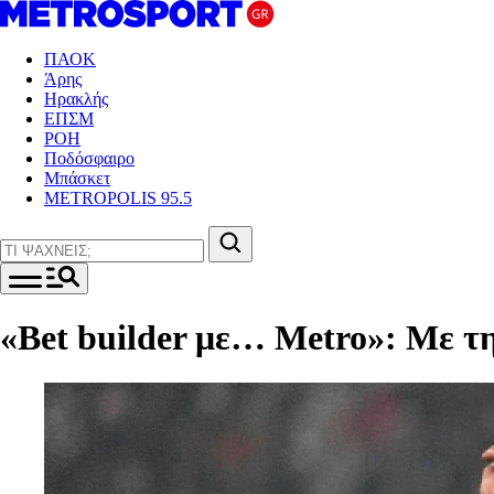
ΠΑΟΚ
Άρης
Ηρακλής
ΕΠΣΜ
ΡΟΗ
Ποδόσφαιρο
Μπάσκετ
METROPOLIS 95.5
«Βet builder με… Metro»: Mε τ