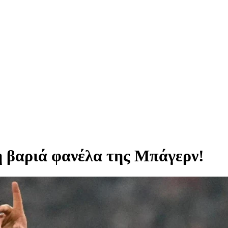
η βαριά φανέλα της Μπάγερν!