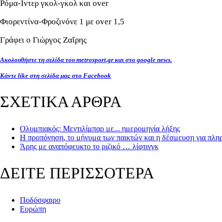
Ρόμα-Ιντερ γκολ-γκολ και over
Φιορεντίνα-Φροζινόνε 1 με over 1,5
Γράφει ο Γιώργος Ζαΐρης
Ακολουθήστε τη σελίδα του metrosport.gr και στο google news.
Κάντε like στη σελίδα μας στο Facebook
ΣΧΕΤΙΚΑ ΑΡΘΡΑ
Ολυμπιακός: Μεντιλίμπαρ με... ημερομηνία λήξης
Η προπόνηση, το μήνυμα των παικτών και η δέσμευση για πλ
Άρης με αναπόφευκτο το ριζικό … λίφτινγκ
ΔΕΙΤΕ ΠΕΡΙΣΣΟΤΕΡΑ
Ποδόσφαιρο
Ευρώπη