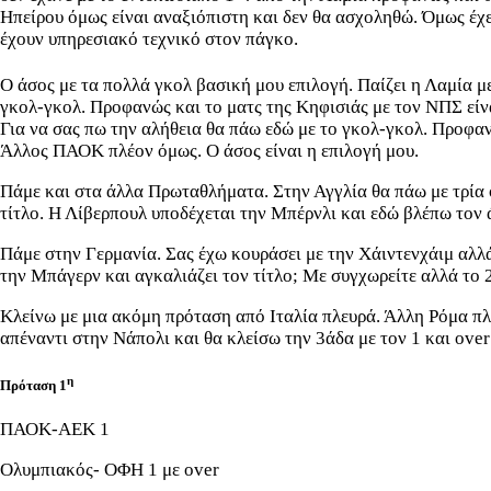
Ηπείρου όμως είναι αναξιόπιστη και δεν θα ασχοληθώ. Όμως έχ
έχουν υπηρεσιακό τεχνικό στον πάγκο.
Ο άσος με τα πολλά γκολ βασική μου επιλογή. Παίζει η Λαμία με
γκολ-γκολ. Προφανώς και το ματς της Κηφισιάς με τον ΝΠΣ είν
Για να σας πω την αλήθεια θα πάω εδώ με το γκολ-γκολ. Προφαν
Άλλος ΠΑΟΚ πλέον όμως. Ο άσος είναι η επιλογή μου.
Πάμε και στα άλλα Πρωταθλήματα. Στην Αγγλία θα πάω με τρία ov
τίτλο. Η Λίβερπουλ υποδέχεται την Μπέρνλι και εδώ βλέπω τον 
Πάμε στην Γερμανία. Σας έχω κουράσει με την Χάιντενχάιμ αλλά
την Μπάγερν και αγκαλιάζει τον τίτλο; Με συγχωρείτε αλλά το 
Κλείνω με μια ακόμη πρόταση από Ιταλία πλευρά. Άλλη Ρόμα πλέ
απέναντι στην Νάπολι και θα κλείσω την 3άδα με τον 1 και over
η
Πρόταση 1
ΠΑΟΚ-ΑΕΚ 1
Ολυμπιακός- ΟΦΗ 1 με over