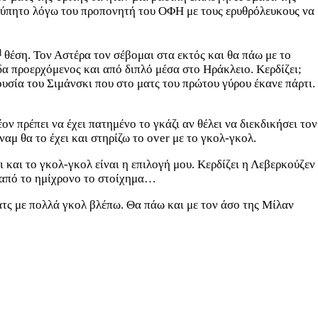
ολύπητο λόγω του προπονητή του ΟΦΗ με τους ερυθρόλευκους να
η
θέση. Τον Αστέρα τον σέβομαι στα εκτός και θα πάω με το
α προερχόμενος και από διπλό μέσα στο Ηράκλειο. Κερδίζει;
υσία του Σιμάνσκι που στο ματς του πρώτου γύρου έκανε πάρτι.
 πρέπει να έχει πατημένο το γκάζι αν θέλει να διεκδικήσει τον
αμ θα το έχει και στηρίζω το over με το γκολ-γκολ.
 και το γκολ-γκολ είναι η επιλογή μου. Κερδίζει η Λεβερκούζεν
ς από το ημίχρονο το στοίχημα…
ατς με πολλά γκολ βλέπω. Θα πάω και με τον άσο της Μίλαν