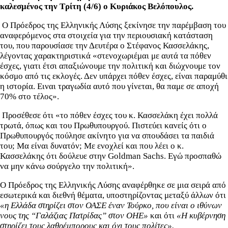
καλεσμένος την Τρίτη (4/6) ο Κυριάκος Βελόπουλος.
Ο Πρόεδρος της Ελληνικής Λύσης ξεκίνησε την παρέμβαση του
αναφερόμενος στα στοιχεία για την περιουσιακή κατάσταση
του, που παρουσίασε την Δευτέρα ο Στέφανος Κασσελάκης,
λέγοντας χαρακτηριστικά «στενοχωριέμαι με αυτά τα πόθεν
έσχες, γιατι έτσι απαξιώνουμε την πολιτική και διώχνουμε τον
κόσμο από τις εκλογές. Δεν υπάρχει πόθεν έσχες, είναι παραμύθι
η ιστορία. Ειναι τραγωδία αυτό που γίνεται, θα παμε σε αποχή
70% στο τέλος».
Προσέθεσε ότι «το πόθεν έσχες του κ. Κασσελάκη έχει πολλά
τρωτά, όπως και του Πρωθυπουργού. Πιστεύει κανείς ότι ο
Πρωθυπουργός πούλησε ακίνητο για να σπουδάσει τα παιδιά
του; Μα είναι δυνατόν; Με ενοχλεί και που λέει ο κ.
Κασσελάκης ότι δούλευε στην Goldman Sachs. Εγώ προσπαθώ
να μην κάνω σούργελο την πολιτική».
Ο Πρόεδρος της Ελληνικής Λύσης αναφέρθηκε σε μια σειρά από
εσωτερικά και διεθνή θέματα, υποστηρίζοντας μεταξύ άλλων ότι
«η Ελλάδα στηρίζει στον ΟΑΣΕ έναν Τούρκο, που είναι ο ιθύνων
νους της “Γαλάζιας Πατρίδας” στον ΟΗΕ»
και ότι
«Η κυβέρνηση
στηρίζει τους λαθρέμπορους και όχι τους πολίτες».