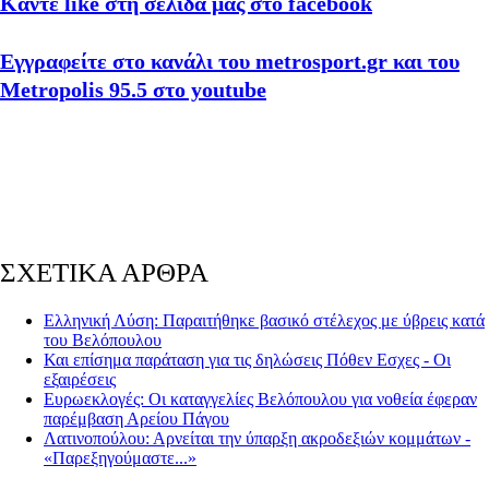
Κάντε like στη σελίδα μας στο facebook
Εγγραφείτε στο κανάλι του metrosport.gr και του
Metropolis 95.5 στο youtube
ΣΧΕΤΙΚΑ ΑΡΘΡΑ
Ελληνική Λύση: Παραιτήθηκε βασικό στέλεχος με ύβρεις κατά
του Βελόπουλου
Και επίσημα παράταση για τις δηλώσεις Πόθεν Eσχες - Οι
εξαιρέσεις
Ευρωεκλογές: Οι καταγγελίες Βελόπουλου για νοθεία έφεραν
παρέμβαση Αρείου Πάγου
Λατινοπούλου: Αρνείται την ύπαρξη ακροδεξιών κομμάτων -
«Παρεξηγούμαστε...»