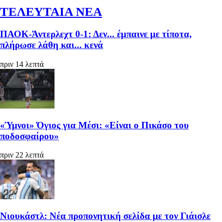
ΤΕΛΕΥΤΑΙΑ ΝΕΑ
ΠΑΟΚ-Άντερλεχτ 0-1: Δεν... έμπαινε με τίποτα,
πλήρωσε λάθη και... κενά
πριν 14 λεπτά
«Ύμνοι» Όγιος για Μέσι: «Είναι ο Πικάσο του
ποδοσφαίρου»
πριν 22 λεπτά
Νιουκάστλ: Νέα προπονητική σελίδα με τον Γιάισλε