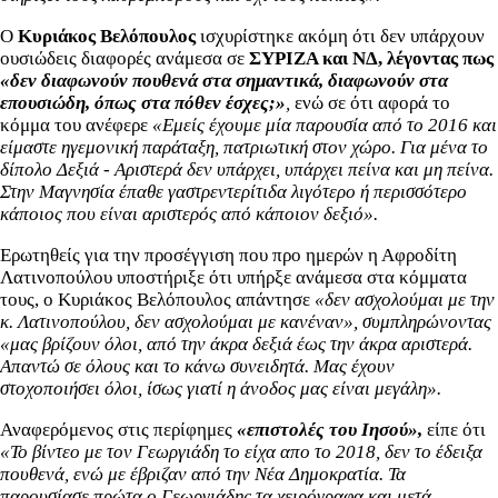
Ο
Κυριάκος Βελόπουλος
ισχυρίστηκε ακόμη ότι δεν υπάρχουν
ουσιώδεις διαφορές ανάμεσα σε
ΣΥΡΙΖΑ και ΝΔ, λέγοντας πως
«δεν διαφωνούν πουθενά στα σημαντικά, διαφωνούν στα
επουσιώδη, όπως στα πόθεν έσχες;»
,
ενώ σε ότι αφορά το
κόμμα του ανέφερε
«Εμείς έχουμε μία παρουσία από το 2016 και
είμαστε ηγεμονική παράταξη, πατριωτική στον χώρο. Για μένα το
δίπολο Δεξιά - Αριστερά δεν υπάρχει, υπάρχει πείνα και μη πείνα.
Στην Μαγνησία έπαθε γαστρεντερίτιδα λιγότερο ή περισσότερο
κάποιος που είναι αριστερός από κάποιον δεξιό».
Ερωτηθείς για την προσέγγιση που προ ημερών η Αφροδίτη
Λατινοπούλου υποστήριξε ότι υπήρξε ανάμεσα στα κόμματα
τους, ο Κυριάκος Βελόπουλος απάντησε
«δεν ασχολούμαι με την
κ. Λατινοπούλου, δεν ασχολούμαι με κανέναν», συμπληρώνοντας
«μας βρίζουν όλοι, από την άκρα δεξιά έως την άκρα αριστερά.
Απαντώ σε όλους και το κάνω συνειδητά. Μας έχουν
στοχοποιήσει όλοι, ίσως γιατί η άνοδος μας είναι μεγάλη».
Αναφερόμενος στις περίφημες
«επιστολές του Ιησού»,
είπε ότι
«Το βίντεο με τον Γεωργιάδη το είχα απο το 2018, δεν το έδειξα
πουθενά, ενώ με έβριζαν από την Νέα Δημοκρατία. Τα
παρουσίασε πρώτα ο Γεωργιάδης τα χειρόγραφα και μετά