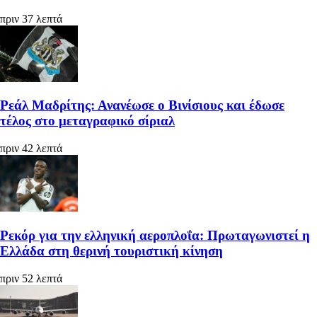
πριν 37 λεπτά
Ρεάλ Μαδρίτης: Ανανέωσε ο Βινίσιους και έδωσε
τέλος στο μεταγραφικό σίριαλ
πριν 42 λεπτά
Ρεκόρ για την ελληνική αεροπλοΐα: Πρωταγωνιστεί η
Ελλάδα στη θερινή τουριστική κίνηση
πριν 52 λεπτά