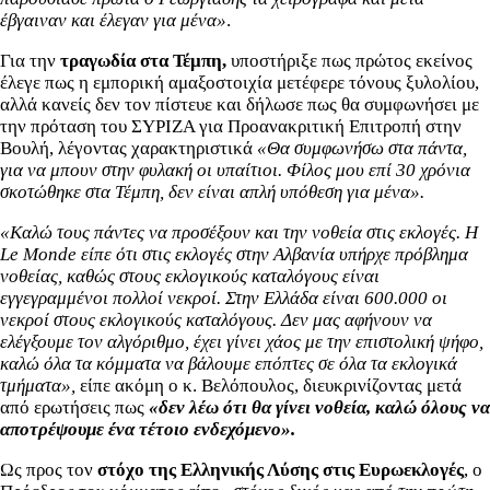
έβγαιναν και έλεγαν για μένα»
.
Για την
τραγωδία στα Τέμπη,
υποστήριξε πως πρώτος εκείνος
έλεγε πως η εμπορική αμαξοστοιχία μετέφερε τόνους ξυλολίου,
αλλά κανείς δεν τον πίστευε και δήλωσε πως θα συμφωνήσει με
την πρόταση του ΣΥΡΙΖΑ για Προανακριτική Επιτροπή στην
Βουλή, λέγοντας χαρακτηριστικά
«Θα συμφωνήσω στα πάντα,
για να μπουν στην φυλακή οι υπαίτιοι. Φίλος μου επί 30 χρόνια
σκοτώθηκε στα Τέμπη, δεν είναι απλή υπόθεση για μένα».
«Καλώ τους πάντες να προσέξουν και την νοθεία στις εκλογές. Η
Le Monde είπε ότι στις εκλογές στην Αλβανία υπήρχε πρόβλημα
νοθείας, καθώς στους εκλογικούς καταλόγους είναι
εγγεγραμμένοι πολλοί νεκροί. Στην Ελλάδα είναι 600.000 οι
νεκροί στους εκλογικούς καταλόγους. Δεν μας αφήνουν να
ελέγξουμε τον αλγόριθμο, έχει γίνει χάος με την επιστολική ψήφο,
καλώ όλα τα κόμματα να βάλουμε επόπτες σε όλα τα εκλογικά
τμήματα»,
είπε ακόμη ο κ. Βελόπουλος, διευκρινίζοντας μετά
από ερωτήσεις πως
«δεν λέω ότι θα γίνει νοθεία, καλώ όλους να
αποτρέψουμε ένα τέτοιο ενδεχόμενο».
Ως προς τον
στόχο της Ελληνικής Λύσης στις Ευρωεκλογές
, ο