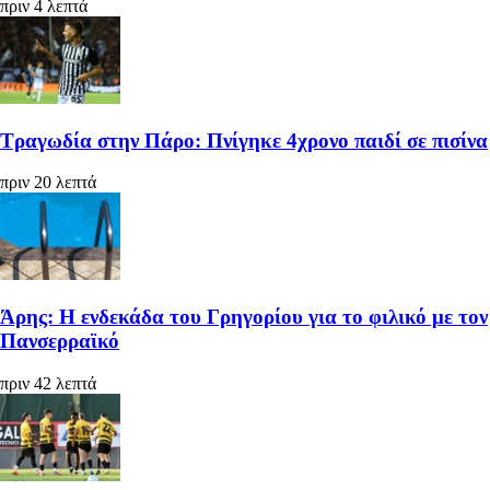
πριν 4 λεπτά
Τραγωδία στην Πάρο: Πνίγηκε 4χρονο παιδί σε πισίνα
πριν 20 λεπτά
Άρης: Η ενδεκάδα του Γρηγορίου για το φιλικό με τον
Πανσερραϊκό
πριν 42 λεπτά