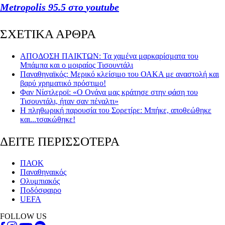
Metropolis
95.5 στο
youtube
ΣΧΕΤΙΚΑ ΑΡΘΡΑ
ΑΠΟΔΟΣΗ ΠΑΙΚΤΩΝ: Τα χαμένα μαρκαρίσματα του
Μπάμπα και ο μοιραίος Τισουντάλι
Παναθηναϊκός: Μερικό κλείσιμο του ΟΑΚΑ με αναστολή και
βαρύ χρηματικό πρόστιμο!
Φαν Νίστλεροϊ: «Ο Ονάνα μας κράτησε στην φάση του
Τισουντάλι, ήταν σαν πέναλτι»
Η πληθωρική παρουσία του Σορετίρε: Μπήκε, αποθεώθηκε
και...τσακώθηκε!
ΔΕΙΤΕ ΠΕΡΙΣΣΟΤΕΡΑ
ΠΑΟΚ
Παναθηναικός
Ολυμπιακός
Ποδόσφαιρο
UEFA
FOLLOW US