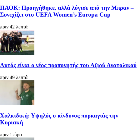
ΠΑΟΚ: Προηγήθηκε, αλλά λύγισε από την Μπραν –
Συνεχίζει στο UEFA Women’s Europa Cup
πριν 42 λεπτά
Αυτός είναι ο νέος προπονητής του Αξιού Ανατολικού
πριν 49 λεπτά
Χαλκιδική: Υψηλός ο κίνδυνος πυρκαγιάς την
Κυριακή
πριν 1 ώρα