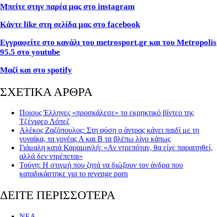
Μπείτε στην παρέα μας στο instagram
Κάντε like στη σελίδα μας στο facebook
Εγγραφείτε στο κανάλι του metrosport.gr και του Metropolis
95.5 στο youtube
Μαζί και στο spotify
ΣΧΕΤΙΚΑ ΑΡΘΡΑ
Ποιους Έλληνες «προσκάλεσε» το εκρηκτικό βίντεο της
Τζένιφερ Λόπεζ
Αλέκος Zαζόπουλος: Στη φύση ο άντρας κάνει παιδί με τη
γυναίκα, τα γονέας Α και Β τα βλέπω λίγο κάπως
Γιάμαλη κατά Καραμανλή: «Αν ντρεπόταν, θα είχε παραιτηθεί,
αλλά δεν ντρέπεται»
Τούνη: Η στιγμή που ζητά να διώξουν τον άνδρα που
καταδικάστηκε για το revenge porn
ΔΕΙΤΕ ΠΕΡΙΣΣΟΤΕΡΑ
ΝΕΑ