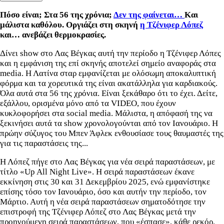
Πόσο είναι; Στα 56 της χρόνια;
Δεν της φαίνεται…
Και
μάλιστα καθόλου. Οργιάζει στη σκηνή
η Τζένιφερ Λόπεζ
και… ανεβάζει θερμοκρασίες.
Δίνει show στο Λας Βέγκας αυτή την περίοδο η Τζένιφερ Λόπες
και η εμφάνιση της επί σκηνής αποτελεί σημείο αναφοράς στα
media. Η Λατίνα σταρ εμφανίζεται με ολόσωμη αποκαλυπτική
φόρμα και τα χορευτικά της είναι ακατάλληλα για καρδιακούς.
Όλα αυτά στα 56 της χρόνια. Είναι ξεκάθαρο ότι το έχει. Δείτε,
εξάλλου, ορισμένα μόνο από τα VIDEO, που έχουν
κυκλοφορήσει στα social media. Μάλιστα, η απόφασή της να
ξεκινήσει αυτά τα show χρονολογούνται από τον Ιανουάριο. Η
πρώην σύζυγος του Μπεν Άφλεκ ενθουσίασε τους θαυμαστές της
για τις παραστάσεις της...
Η Λόπεζ πήγε στο Λας Βέγκας για νέα σειρά παραστάσεων, με
τίτλο «Up All Night Live». Η σειρά παραστάσεων έκανε
εκκίνηση στις 30 και 31 Δεκεμβρίου 2025, ενώ εμφανίστηκε
επίσης τόσο τον Ιανουάριο, όσο και αυτήν την περίοδο, τον
Μάρτιο. Αυτή η νέα σειρά παραστάσεων σηματοδότησε την
επιστροφή της Τζένιφερ Λόπεζ στο Λας Βέγκας μετά την
προηγούμενη σειρά παραστάσεων, που «έσπασε», κάθε ρεκόρ.