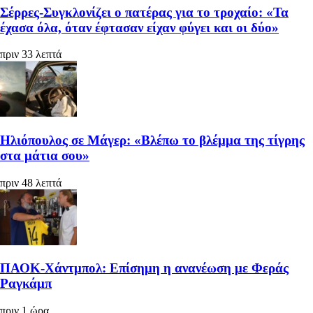
Σέρρες-Συγκλονίζει ο πατέρας για το τροχαίο: «Τα
έχασα όλα, όταν έφτασαν είχαν φύγει και οι δύο»
πριν 33 λεπτά
Ηλιόπουλος σε Μάγερ: «Βλέπω το βλέμμα της τίγρης
στα μάτια σου»
πριν 48 λεπτά
ΠΑΟΚ-Χάντμπολ: Επίσημη η ανανέωση με Φεράς
Ραγκάμπ
πριν 1 ώρα