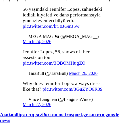
56 yaşındaki Jennifer Lopez, sahnedeki
iddialı kıyafeti ve dans performansıyla
yine izleyenleri büyüledi.
pic.twitter.com/ktJ0JGmJ5w
— MEGA MAG 📸 (@MEGA_MAG__)
March 24, 2026
Jennifer Lopez, 56, shows off her
assests on tour
pic.twitter.com/3QBQMHugZO
— TaraBull (@TaraBull)
March 26, 2026
Why does Jennifer Lopez always dress
like that?
pic.twitter.com/3GuZYO6R89
— Vince Langman (@LangmanVince)
March 27, 2026
Ακολουθήστε τη σελίδα του metrosport.gr και στο google
news