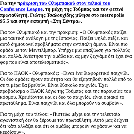
Για την π
ρόκριση του Ολυμπιακού στον τελικό του
Conference League
, τη μάχη της Τούμπας και τον φετινό
πρωταθλητή, Γιώτης Τσαλουχίδης μίλησε στο metropolis
95.5 και στην εκπομπή «Στη Σέντρα».
Για τον Ολυμπιακό και την πρόκριση: «Ο Ολυμπιακός παίζει
μια τακτική ανάλογη με της Ισπανίας. Παίζει ψηλά, πιέζει και
αυτό δημιουργεί προβλήματα στην αντίπαλη άμυνα. Είναι πιο
ομάδα με τον Μεντιλίμπαρ. Υπήρχε μια απαξίωση για πολλούς
και πολλά. Ανέστησε την ομάδα και ας μην ξεχνάμε ότι έχει ένα
φορ που είναι αποτελεσματικός».
Για το ΠΑΟΚ - Ολυμπιακός: «Είναι ένα διαφορετικό παιχνίδι.
Οι δυο ομάδες έχουν ποιότητα και θα εξαρτηθούν πολλά από το
σε τι μέρα θα βρεθούν. Είναι δύσκολο παιχνίδι. Έχει
προβάδισμα ο ΠΑΟΚ λόγω της Τούμπας και της παρουσίας του
κόσμου. Χρειάζονται και οι δυο το παιχνίδι, είναι οριακό το
πρωτάθλημα. Είναι παιχνίδι και όλα μπορούν να συμβούν».
Για τη μάχη του τίτλου: «Πιστεύω μέχρι και την τελευταία
αγωνιστική δεν θα ξέρουμε τον πρωταθλητή. Αυτό μας δείχνει
ότι κάτι αλλάζει και ότι οι ομάδες μπορούν να χάσουν και να
κερδίσουν».