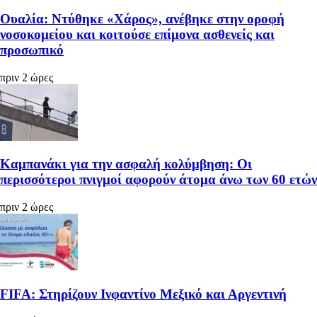
Ουαλία: Ντύθηκε «Χάρος», ανέβηκε στην οροφή
νοσοκομείου και κοιτούσε επίμονα ασθενείς και
προσωπικό
πριν 2 ώρες
Καμπανάκι για την ασφαλή κολύμβηση: Οι
περισσότεροι πνιγμοί αφορούν άτομα άνω των 60 ετών
πριν 2 ώρες
FIFA: Στηρίζουν Ινφαντίνο Μεξικό και Αργεντινή