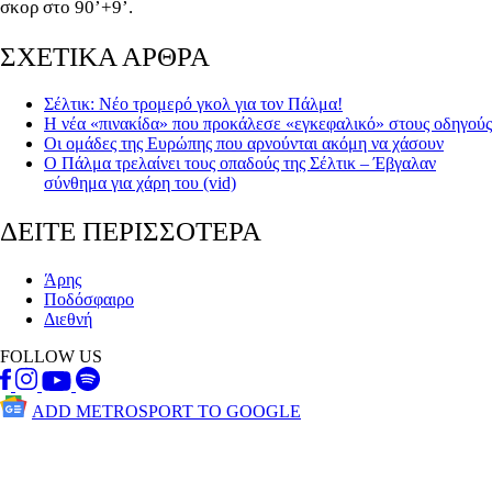
σκορ στο 90’+9’.
ΣΧΕΤΙΚΑ ΑΡΘΡΑ
Σέλτικ: Νέο τρομερό γκολ για τον Πάλμα!
Η νέα «πινακίδα» που προκάλεσε «εγκεφαλικό» στους οδηγούς
Οι ομάδες της Ευρώπης που αρνούνται ακόμη να χάσουν
Ο Πάλμα τρελαίνει τους οπαδούς της Σέλτικ – Έβγαλαν
σύνθημα για χάρη του (vid)
ΔΕΙΤΕ ΠΕΡΙΣΣΟΤΕΡΑ
Άρης
Ποδόσφαιρο
Διεθνή
FOLLOW US
ADD METROSPORT TO GOOGLE