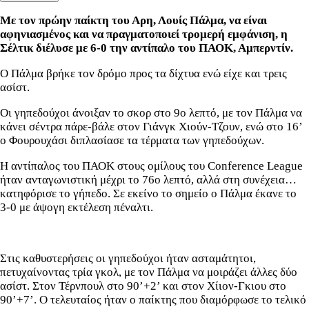
Με τον πρώην παίκτη του Αρη, Λουίς Πάλμα, να είναι
αφηνιασμένος και να πραγματοποιεί τρομερή εμφάνιση, η
Σέλτικ διέλυσε με 6-0 την αντίπαλο του ΠΑΟΚ, Αμπερντίν.
Ο Πάλμα βρήκε τον δρόμο προς τα δίχτυα ενώ είχε και τρεις
ασίστ.
Οι γηπεδούχοι άνοιξαν το σκορ στο 9ο λεπτό, με τον Πάλμα να
κάνει σέντρα πάρε-βάλε στον Γιάνγκ Χιούν-Τζουν, ενώ στο 16’
ο Φουρουχάσι διπλασίασε τα τέρματα των γηπεδούχων.
Η αντίπαλος του ΠΑΟΚ στους ομίλους του Conference League
ήταν ανταγωνιστική μέχρι το 76ο λεπτό, αλλά στη συνέχεια…
κατηφόρισε το γήπεδο. Σε εκείνο το σημείο ο Πάλμα έκανε το
3-0 με άψογη εκτέλεση πέναλτι.
Στις καθυστερήσεις οι γηπεδούχοι ήταν ασταμάτητοι,
πετυχαίνοντας τρία γκολ, με τον Πάλμα να μοιράζει άλλες δύο
ασίστ. Στον Τέρνπουλ στο 90’+2’ και στον Χίιον-Γκιου στο
90’+7’. Ο τελευταίος ήταν ο παίκτης που διαμόρφωσε το τελικό