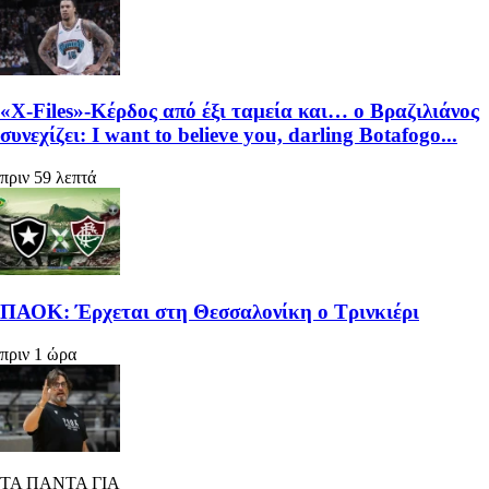
«X-Files»-Κέρδος από έξι ταμεία και… ο Βραζιλιάνος
συνεχίζει: I want to believe you, darling Botafogo...
πριν 59 λεπτά
ΠΑΟΚ: Έρχεται στη Θεσσαλονίκη ο Τρινκιέρι
πριν 1 ώρα
ΤΑ ΠΑΝΤΑ ΓΙΑ