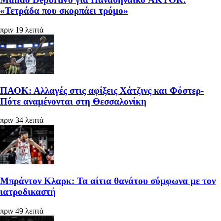
«Τετράδα που σκορπάει τρόμο»
πριν 19 λεπτά
ΠΑΟΚ: Αλλαγές στις αφίξεις Χάτζινς και Φόστερ-
Πότε αναμένονται στη Θεσσαλονίκη
πριν 34 λεπτά
Μπράντον Κλαρκ: Τα αίτια θανάτου σύμφωνα με τον
ιατροδικαστή
πριν 49 λεπτά