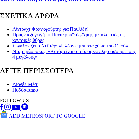
ΣΧΕΤΙΚΑ ΑΡΘΡΑ
Αίντραχτ Φρανκφούρτης για Παυλίδη!
Προς διεξαγωγή το Πανσερραϊκός-Άρης, με κλειστές τις
κεντρικές θύρες
Συγκλονίζει ο Νεϊμάρ: «Πλέον είμαι στα χέρια του Θεού»
Νταμπράουσκας: «Αυτός είναι ο τρόπος να πλησιάσουμε τους
4 μεγάλους»
ΔΕΙΤΕ ΠΕΡΙΣΣΟΤΕΡΑ
Λιονέλ Μέσι
Ποδόσφαιρο
FOLLOW US
ADD METROSPORT TO GOOGLE