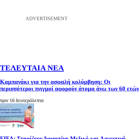
ΤΕΛΕΥΤΑΙΑ ΝΕΑ
Καμπανάκι για την ασφαλή κολύμβηση: Οι
περισσότεροι πνιγμοί αφορούν άτομα άνω των 60 ετών
πριν 16 δευτερόλεπτα
FIFA: Στηρίζουν Ινφαντίνο Μεξικό και Αργεντινή