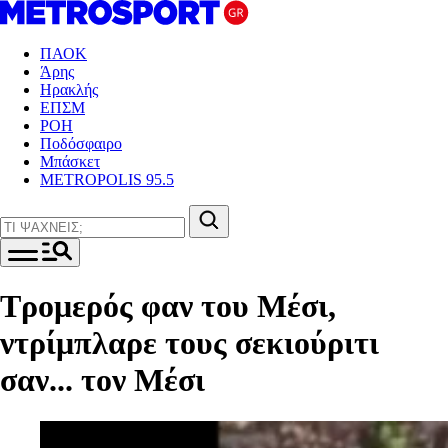
ΠΑΟΚ
Άρης
Ηρακλής
ΕΠΣΜ
ΡΟΗ
Ποδόσφαιρο
Μπάσκετ
METROPOLIS 95.5
Τρομερός φαν του Μέσι,
ντρίμπλαρε τους σεκιούριτι
σαν... τον Μέσι