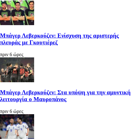
Μπάγερ Λεβερκούζεν: Ενίσχυση της αριστερής
πλευράς με Γκουτιέρεζ
πριν 6 ώρες
Μπάγερ Λεβερκούζεν: Στα υπόψη για την αμυντική
λειτουργία ο Μαυροπάνος
πριν 6 ώρες