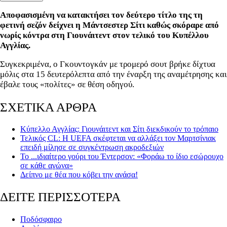
Αποφασισμένη να κατακτήσει τον δεύτερο τίτλο της τη
φετινή σεζόν δείχνει η Μάντσεστερ Σίτι καθώς σκόραρε από
νωρίς κόντρα στη Γιουνάιτεντ στον τελικό του Κυπέλλου
Αγγλίας.
Συγκεκριμένα, ο Γκουντογκάν με τρομερό σουτ βρήκε δίχτυα
μόλις στα 15 δευτερόλεπτα από την έναρξη της αναμέτρησης και
έβαλε τους «πολίτες» σε θέση οδηγού.
ΣΧΕΤΙΚΑ ΑΡΘΡΑ
Κύπελλο Αγγλίας: Γιουνάιτεντ και Σίτι διεκδικούν το τρόπαιο
Τελικός CL: Η UEFA σκέφτεται να αλλάξει τον Μαρτσίνιακ
επειδή μίλησε σε συγκέντρωση ακρoδεξιών
Το ...ιδιαίτερο γούρι του Έντερσον: «Φοράω το ίδιο εσώρουχο
σε κάθε αγώνα»
Δείπνο με θέα που κόβει την ανάσα!
ΔΕΙΤΕ ΠΕΡΙΣΣΟΤΕΡΑ
Ποδόσφαιρο