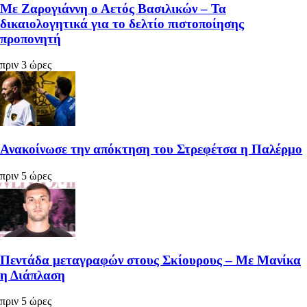
Με Ζαρογιάννη ο Αετός Βασιλικών – Τα
δικαιολογητικά για το δελτίο πιστοποίησης
προπονητή
πριν 3 ώρες
Ανακοίνωσε την απόκτηση του Στρεφέτσα η Παλέρμο
πριν 5 ώρες
Πεντάδα μεταγραφών στους Σκίουρους – Με Μανίκα
η Διάπλαση
πριν 5 ώρες