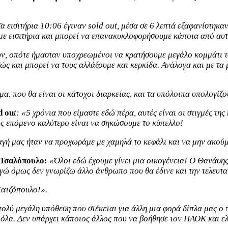
α εισιτήρια 10:06 έγιναν sold out, μέσα σε 6 λεπτά εξαφανίστηκαν
υμε εισιτήρια και μπορεί να επανακυκλοφορήσουμε κάποια από αυτ
, οπότε ήμασταν υποχρεωμένοι να κρατήσουμε μεγάλο κομμάτι του
ώς και μπορεί να τους αλλάξουμε και κερκίδα. Ανάλογα και με τα
υμα, που θα είναι οι κάτοχοι διαρκείας, και τα υπόλοιπα υπολογ
d ou
t: «5 χρόνια που είμαστε εδώ πέρα, αυτές είναι οι στιγμές τη
ως επόμενο καλύτερο είναι να σηκώσουμε το κύπελλο!
γή μας ήταν να προχωράμε με χαμηλά το κεφάλι και να μην ακούμε
 Τσαλόπουλο:
«Όλοι εδώ έχουμε γίνει μια οικογένεια! Ο Θανάσης
 εγώ όμως δεν γνωρίζω άλλο άνθρωπο που θα έδινε και την τελευτα
Χατζόπουλο!».
πολύ μεγάλη υπόθεση που στέκεται για άλλη μια φορά δίπλα μας ο
ε όλα. Δεν υπάρχει κάποιος άλλος που να βοήθησε τον ΠΑΟΚ και ε