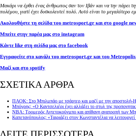
Μακάρι να έρθει ένας άνθρωπος σαν τον Ιβάν και να την πάρει τη
πολέμου, γιατί έχει δυσκολευτεί πολύ. Αυτό είναι το μεγαλύτερο ε
Ακολουθήστε τη σελίδα του
metrosport
.
gr
και στο
google
ne
Μπείτε στην παρέα μας στο
instagram
Κάντε
like
στη σελίδα μας στο
facebook
Εγγραφείτε στο κανάλι του
metrosport
.
gr
και του
Metropolis
Μαζί και στο spotify
ΣΧΕΤΙΚΑ ΑΡΘΡΑ
ΠΑΟΚ: Στο Μπιλμπάο με τσάρτερ και μαζί με την αποστολή-Η
Μπόγρης: «Ο Καντσελιέρι έχει αλλάξει το στυλ της προπονητική
ΝΒΑ: Τρομερός Αντετοκούνμπο και απίθανη ανατροπή των Μ
Καπετανόπουλος : «Ταιριάζει στον Κωνσταντέλια να λειτουργεί
ΔΕΙΤΕ ΠΕΡΙΣΣΟΤΕΡΑ