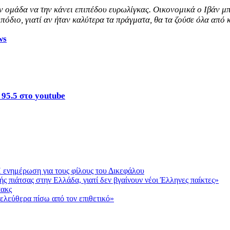
ν ομάδα να την κάνει επιπέδου ευρωλίγκας. Οικονομικά ο Ιβάν μπ
μπόδιο, γιατί αν ήταν καλύτερα τα πράγματα, θα τα ζούσε όλα από 
ws
95.5 στο
youtube
 ενημέρωση για τους φίλους του Δικεφάλου
ς πιάτσας στην Ελλάδα, γιατί δεν βγαίνουν νέοι Έλληνες παίκτες»
πακς
 ελεύθερα πίσω από τον επιθετικό»