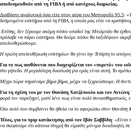
αποδεσμευθούν από τη FIBA ή από κατόχους διαρκείας.
Διαβάστε αναλυτικά όσα είπε
στον αέρα του Metropolis 95.5
:
«Τ
δεσμευμένα εισιτήρια από τη FIBA, η οποία μας είπε να κρατήσο
Επίσης, δεν ξέρουμε ακόμη πόσοι οπαδοί της Μπιλμπάο θα έρθουν
πρόλαβε να πάρει εισιτήρια. Θα δούμε πόσοι θα ταξιδέψουν ακριβ
απελευθερώσουμε.
Η πρώτη απελευθέρωση εισιτηρίων θα γίνει την Τετάρτη το απόγε
Για το πως αισθάνεται που διαχειρίζεται τον «πυρετό» του sol
στο γήπεδο. Η μεγαλύτερη δικαίωση για εμάς είναι αυτή. Το αμέσ
Μέχρι τώρα πηγαίναμε βήμα βήμα, μέχρι να ξεχρεώσουμε. Η συντα
Για τη σχέση του με τον Θανάση Χατζόπουλο και τον Αντώνη
φορά τον παρεξηγεί, γιατί λένε πως είναι πολύ συναισθηματικός,
Όλο αυτό που συμβαίνει θα ήθελα να το αφιερώσω στον Θανάση 
Τέλος, για το πριμ κατάκτησης από τον Ιβάν Σαββίδη
:
«Είναι 
να σκεφτούμε ότι κάποια στιγμή θα είμαστε μόνιμα διεκδικητές σ