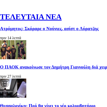
ΤΕΛΕΥΤΑΙΑ ΝΕΑ
Ατρόμητος: Σκόραρε ο Νούνιες, ασίστ ο Λύρατζης
πριν 14 λεπτά
Ο ΠΑΟΚ ανακοίνωσε τον Δημήτρη Γιαννούλη διά χειρ
πριν 27 λεπτά
Θεσσαλονίκη: Πού θα γίνει το νέο κολυμβητήριο