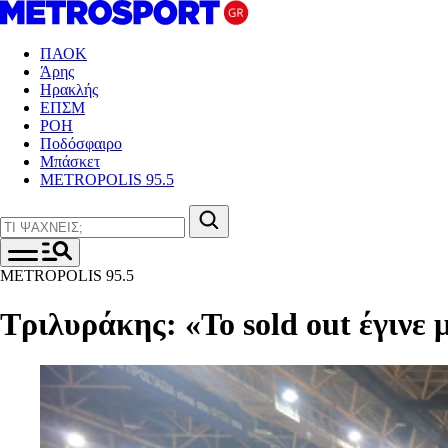
ΠΑΟΚ
Άρης
Ηρακλής
ΕΠΣΜ
ΡΟΗ
Ποδόσφαιρο
Μπάσκετ
METROPOLIS 95.5
METROPOLIS 95.5
Τριλυράκης: «Το sold out έγινε