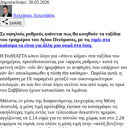
Δημοσιεύτηκε: 30.05.2026
Νεκτάριος Αντωνιάδης
SHARE
Σε υψηλούς ρυθμούς φαίνεται πως θα κινηθούν τα ταξίδια
του τριημέρου του Αγίου Πνεύματος, με τις
τιμές στα
καύσιμα να είναι για άλλη μια φορά στα ύψη.
Η FedHATTA κάνει λόγο για «
άτονο κλίμα
» στα ταξίδια του
τριημέρου, προειδοποιώντας για «
αργούς ρυθμούς
» κατά τη
φετινή σεζόν «
εάν δεν ηρεμήσουν οι ανησυχίες που υπάρχουν και
εάν δεν αποκλιμακωθει η πίεση στα καύσιμα
». Παρόλα αυτά, η
απόδραση με ΙΧ παραμένει μεταξύ των οικονομικότερων
επιλογών, αν και δεν είναι λίγοι εκείνοι που από νωρίς το πρωί
του Σαββάτου έχουν κατακλύσει τα λιμάνια.
εν μέσω της διαφαινόμενης εκεχειρίας στη Μέση
Μάλιστα,
Ανατολή, η μέση τιμή αμόλυβδης έφτασε να καταγράφει τις
υψηλότερες τιμές εντός των τελευταίων δεκαπέντε ημερών,
αγγίζοντας τα 2,14 ευρώ για το σύνολο της χώρας και στο 2,28
ευρώγια τα νησιά, ενώ πλέον η μέση τιμή στην «απλή βενζίνη»