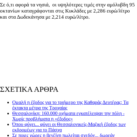
Σε ό,τι αφορά τα νησιά, οι υψηλότερες τιμές στην αμόλυβδη 95
οκτανίων καταγράφονται στις Κυκλάδες με 2,286 ευρώ/λίτρο
και στα Δωδεκάνησα με 2,214 ευρώ/λίτρο.
ΣΧΕΤΙΚΑ ΑΡΘΡΑ
Ομαλή η έξοδος για το τριήμερο της Καθαράς Δευτέρας: Τα
έκτακτα μέτρα της Τροχαίας
Θεσσαλονίκη: 160.000 οχήματα εγκατέλειψαν την πόλη -
Χωρίς προβλήματα η «έξοδος»
Όπου φύγει... φύγει οι Θεσσαλονικείς-Μαζική έξοδος των
εκδρομέων για το Πάσχα
Σε ποιες χώρες η βενζίνη πωλείται σχεδόν... δωρεάν