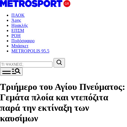
ΠΑΟΚ
Άρης
Ηρακλής
ΕΠΣΜ
ΡΟΗ
Ποδόσφαιρο
Μπάσκετ
METROPOLIS 95.5
Τριήμερο του Αγίου Πνεύματος:
Γεμάτα πλοία και ντεπόζιτα
παρά την εκτίναξη των
καυσίμων