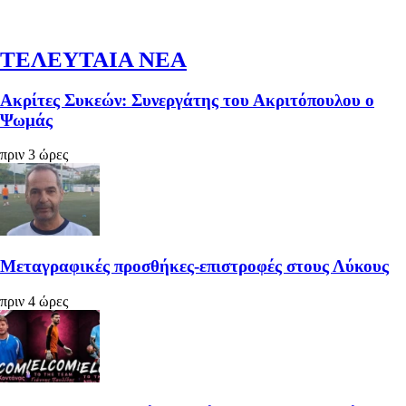
ΤΕΛΕΥΤΑΙΑ ΝΕΑ
Ακρίτες Συκεών: Συνεργάτης του Ακριτόπουλου ο
Ψωμάς
πριν 3 ώρες
Μεταγραφικές προσθήκες-επιστροφές στους Λύκους
πριν 4 ώρες