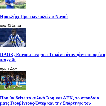
Ηρακλής: Προ των πυλών ο Νανού
πριν 45 λεπτά
ΠΑΟΚ, Europa League: Τι κάνει όταν χάνει το πρώτο
παιχνίδι
πριν 1 ώρα
Πού θα δείτε τα φιλικά Άρη και ΑΕΚ, το σπουδαίο
ματς Γιουβέντους-Ίντερ και την Σπόρτινγκ του