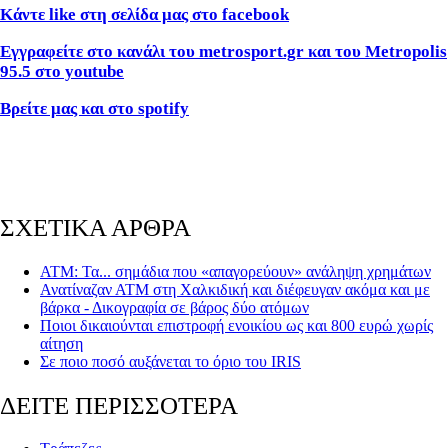
Κάντε like στη σελίδα μας στο facebook
Εγγραφείτε στο κανάλι του metrosport.gr και του Metropolis
95.5 στο youtube
Βρείτε μας και στο spotify
ΣΧΕΤΙΚΑ ΑΡΘΡΑ
ΑΤΜ: Τα... σημάδια που «απαγορεύουν» ανάληψη χρημάτων
Ανατίναζαν ΑΤΜ στη Χαλκιδική και διέφευγαν ακόμα και με
βάρκα - Δικογραφία σε βάρος δύο ατόμων
Ποιοι δικαιούνται επιστροφή ενοικίου ως και 800 ευρώ χωρίς
αίτηση
Σε ποιο ποσό αυξάνεται το όριο του IRIS
ΔΕΙΤΕ ΠΕΡΙΣΣΟΤΕΡΑ