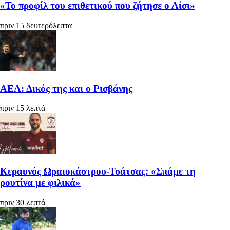
«Το προφίλ του επιθετικού που ζήτησε ο Λίσι»
πριν 15 δευτερόλεπτα
ΑΕΛ: Δικός της και ο Ρισβάνης
πριν 15 λεπτά
Κεραυνός Ωραιοκάστρου-Τσάτσας: «Σπάμε τη
ρουτίνα με φιλικά»
πριν 30 λεπτά