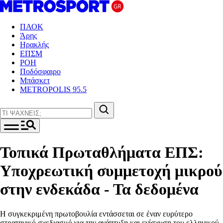
ΠΑΟΚ
Άρης
Ηρακλής
ΕΠΣΜ
ΡΟΗ
Ποδόσφαιρο
Μπάσκετ
METROPOLIS 95.5
Τοπικά Πρωταθλήματα ΕΠΣ:
Υποχρεωτική συμμετοχή μικρού
στην ενδεκάδα - Τα δεδομένα
Η συγκεκριμένη πρωτοβουλία εντάσσεται σε έναν ευρύτερο
στρατηγικό σχεδιασμό για την ανάπτυξη και ενίσχυση του ελληνικού