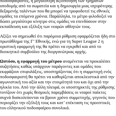
ποδοσφαιριστές, η μεγαλύτερη αξιοποίηση των τμημάτων
υποδομής από τα σωματεία και η δημιουργία μιας ισχυρότερης
δεξαμενής ταλέντων που θα μπορεί να τροφοδοτεί τις εθνικές
ομάδες τα επόμενα χρόνια. Παράλληλα, το μέτρο φιλοδοξεί να
δώσει μεγαλύτερο κίνητρο στις ομάδες να επενδύσουν στην
εκπαίδευση και εξέλιξη των νεαρών αθλητών τους.
Αξίζει να σημειωθεί ότι παρόμοια ρύθμιση εφαρμόζεται ήδη στο
πρωτάθλημα της Γ’ Εθνικής, ενώ για τη Super League 2 η
οριστική εφαρμογή της θα πρέπει να εγκριθεί και από το
διοικητικό συμβούλιο της διοργανώτριας αρχής.
Ωστόσο, η εφαρμογή του μέτρου
αναμένεται να προκαλέσει
συζητήσεις καθώς υπάρχουν παράγοντες και ομάδες που
εκφράζουν επιφυλάξεις, υποστηρίζοντας ότι η συμμετοχή ενός
ποδοσφαιριστή θα πρέπει να καθορίζεται αποκλειστικά από την
αγωνιστική του αξία και την ετοιμότητά του και όχι από την
ηλικία του. Από την άλλη πλευρά, οι υποστηρικτές της ρύθμισης
τονίζουν ότι χωρίς θεσμικές παρεμβάσεις οι νεαροί παίκτες
συχνά δυσκολεύονται να βρουν χρόνο συμμετοχής, γεγονός που
περιορίζει την εξέλιξή τους και κατ’ επέκταση τις προοπτικές
του ελληνικού ποδοσφαίρου συνολικά.