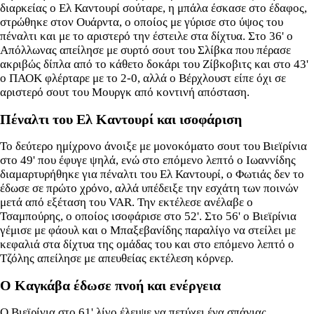
διαρκείας ο Ελ Καντουρί σούταρε, η μπάλα έσκασε στο έδαφος,
στρώθηκε στον Ουάρντα, ο οποίος με γύρισε στο ύψος του
πέναλτι και με το αριστερό την έστειλε στα δίχτυα. Στο 36' ο
Απόλλωνας απείλησε με συρτό σουτ του Σλίβκα που πέρασε
ακριβώς δίπλα από το κάθετο δοκάρι του Ζίβκοβιτς και στο 43'
ο ΠΑΟΚ φλέρταρε με το 2-0, αλλά ο Βέρχλουστ είπε όχι σε
αριστερό σουτ του Μουργκ από κοντινή απόσταση.
Πέναλτι του Ελ Καντουρί και ισοφάριση
Το δεύτερο ημίχρονο άνοιξε με μονοκόματο σουτ του Βιεϊρίνια
στο 49' που έφυγε ψηλά, ενώ στο επόμενο λεπτό ο Ιωαννίδης
διαμαρτυρήθηκε για πέναλτι του Ελ Καντουρί, ο Φωτιάς δεν το
έδωσε σε πρώτο χρόνο, αλλά υπέδειξε την εσχάτη των ποινών
μετά από εξέταση του VAR. Την εκτέλεσε ανέλαβε ο
Τσαμπούρης, ο οποίος ισοφάρισε στο 52'. Στο 56' ο Βιεϊρίνια
γέμισε με φάουλ και ο Μπαξεβανίδης παραλίγο να στείλει με
κεφαλιά στα δίχτυα της ομάδας του και στο επόμενο λεπτό ο
Τζόλης απείλησε με απευθείας εκτέλεση κόρνερ.
Ο Καγκάβα έδωσε πνοή και ενέργεια
Ο Βιεϊρίνια στο 61' λίγο έλειψε να πετύχει ένα σπάνιας