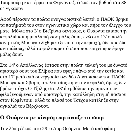
Τσαμπούρη και τέρμα του Φερνάντεζ, έσωσε τον βαθμό στο 88'
ο Ίνγκασον.
Αφού πέρασαν τα πρώτα αναγνωριστικά λεπτά, ο ΠΑΟΚ βρήκε
τα πατήματά του στον αγωνιστικό χώρο και πήρε τον έλεγχο του
ματς. Μόλις στο 3' ο Βιεϊρίνια σέντραρε, ο Ουάρντα έπιασε την
κεφαλιά και η μπάλα πέρασε μόλις άουτ, ενώ στο 13' ο πολύ
κινητικός Μουργκ ελίχθηκε έξω από την περιοχή, άδειασε δύο
αντιπάλους, αλλά το φαλτσαριστό σουτ που επιχείρησε έφυγε
μόλις άουτ.
Στο 14' ο Απόλλωνας έφτασε στην πρώτη τελική του με δυνατό
αριστερό σουτ του Σλίβκα που έφυγε πάνω από την εστία και
στο 17' μετά από συνεργασία των δύο Αυστριακών του ΠΑΟΚ,
Μουργκ και Σβαμπ, ο τελευταίος πήρε την κεφαλιά, όμως, δεν
βρήκε στόχο. Ο Τζόλης στο 23' διεμβόλισε την άμυνα των
φιλοξενούμενων από αριστερά, την κατάλληλη στιγμή πάσαρε
στον Κρμέντσικ, αλλά το πλασέ του Τσέχου κατέληξε στην
αγκαλιά του Βέρχλουστ.
Ο Ουάρντα με κίνηση φορ άνοιξε το σκορ
Tην λύση έδωσε στο 29' ο Αμρ Ουάρντα. Μετά από φάση