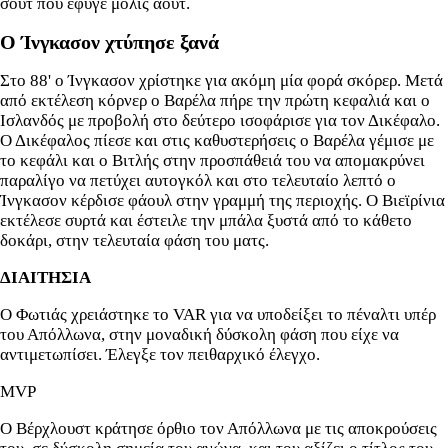
σουτ που έφυγε μόλις άουτ.
Ο Ίνγκασον χτύπησε ξανά
Στο 88' ο Ίνγκασον χρίστηκε για ακόμη μία φορά σκόρερ. Μετά
από εκτέλεση κόρνερ ο Βαρέλα πήρε την πρώτη κεφαλιά και ο
Ισλανδός με προβολή στο δεύτερο ισοφάρισε για τον Δικέφαλο.
Ο Δικέφαλος πίεσε και στις καθυστερήσεις ο Βαρέλα γέμισε με
το κεφάλι και ο Βιτλής στην προσπάθειά του να απομακρύνει
παραλίγο να πετύχει αυτογκόλ και στο τελευταίο λεπτό ο
Ίνγκασον κέρδισε φάουλ στην γραμμή της περιοχής. Ο Βιεϊρίνια
εκτέλεσε συρτά και έστειλε την μπάλα ξυστά από το κάθετο
δοκάρι, στην τελευταία φάση του ματς.
ΔΙΑΙΤΗΣΙΑ
Ο Φωτιάς χρειάστηκε το VAR για να υποδείξει το πέναλτι υπέρ
του Απόλλωνα, στην μοναδική δύσκολη φάση που είχε να
αντιμετωπίσει. Έλεγξε τον πειθαρχικό έλεγχο.
MVP
O Βέρχλουστ κράτησε όρθιο τον Απόλλωνα με τις αποκρούσεις