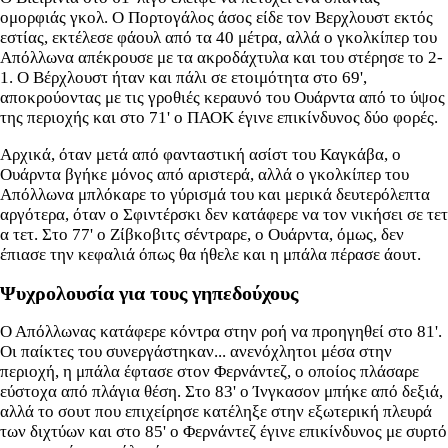
ομορφιάς γκολ. Ο Πορτογάλος άσος είδε τον Βερχλουστ εκτός
εστίας, εκτέλεσε φάουλ από τα 40 μέτρα, αλλά ο γκολκίπερ του
Απόλλωνα απέκρουσε με τα ακροδάχτυλα και του στέρησε το 2-
1. Ο Βέρχλουστ ήταν και πάλι σε ετοιμότητα στο 69',
αποκρούοντας με τις γροθιές κεραυνό του Ουάρντα από το ύψος
της περιοχής και στο 71' ο ΠΑΟΚ έγινε επικίνδυνος δύο φορές.
Αρχικά, όταν μετά από φανταστική ασίστ του Καγκάβα, ο
Ουάρντα βγήκε μόνος από αριστερά, αλλά ο γκολκίπερ του
Απόλλωνα μπλόκαρε το γύρισμά του και μερικά δευτερόλεπτα
αργότερα, όταν ο Σφιντέρσκι δεν κατάφερε να τον νικήσει σε τετ
α τετ. Στο 77' ο Ζίβκοβιτς σέντραρε, ο Ουάρντα, όμως, δεν
έπιασε την κεφαλιά όπως θα ήθελε και η μπάλα πέρασε άουτ.
Ψυχρολουσία για τους γηπεδούχους
Ο Απόλλωνας κατάφερε κόντρα στην ροή να προηγηθεί στο 81'.
Οι παίκτες του συνεργάστηκαν... ανενόχλητοι μέσα στην
περιοχή, η μπάλα έφτασε στον Φερνάντεζ, ο οποίος πλάσαρε
εύστοχα από πλάγια θέση. Στο 83' ο Ίνγκασον μπήκε από δεξιά,
αλλά το σουτ που επιχείρησε κατέληξε στην εξωτερική πλευρά
των διχτύων και στο 85' ο Φερνάντεζ έγινε επικίνδυνος με συρτό