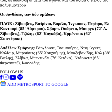
του, σε δύσκολη σημεία του αγώνα, και του αξίζει ο τίτλος του
πολυτιμότερου
Oι συνθέσεις των δύο ομάδων:
ΠΑΟΚ: Ζίβκοβιτς, Βιεϊρίνια, Βαρέλα, Ίνγκασον, Περέιρα, Ελ
Καντουρί (85' Λάμπρου), Σβαμπ, Ουάρντα, Μουργκ (72' Α.
Ζίβκοβιτς), Τζόλης (62' Καγκάβα), Κρμέντσικ (62'
Σφιντέρσκι)
Απόλλων Σμύρνης:
Βέρχλουστ, Τσαμπούρης, Ντομίνγκες,
Καλίσιρ, Μπρούσιτς (65' Χουχούμης), Μπαξεβανίδης, Κολ (88'
Βιτλής), Σλίβκα, Μπεντινέλι (76' Κιτόκο), Ντάουντα (65'
Φερνάντεζ), Ιωαννίδης
FOLLOW US
ADD METROSPORT TO GOOGLE