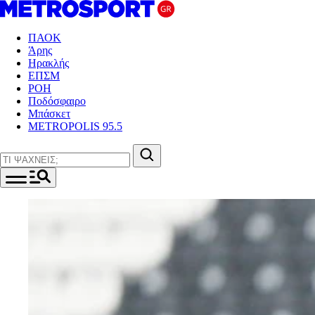
ΠΑΟΚ
Άρης
Ηρακλής
ΕΠΣΜ
ΡΟΗ
Ποδόσφαιρο
Μπάσκετ
METROPOLIS 95.5