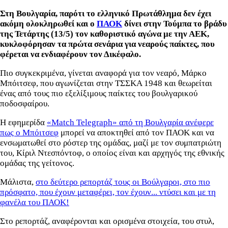
Στη Βουλγαρία, παρότι το ελληνικό Πρωτάθλημα δεν έχει
ακόμη ολοκληρωθεί και ο
ΠΑΟΚ
δίνει στην Τούμπα το βράδυ
της Τετάρτης (13/5) τον καθοριστικό αγώνα με την ΑΕΚ,
κυκλοφόρησαν τα πρώτα σενάρια για νεαρούς παίκτες, που
φέρεται να ενδιαφέρουν τον Δικέφαλο.
Πιο συγκεκριμένα, γίνεται αναφορά για τον νεαρό, Μάρκο
Μπόιτσεφ, που αγωνίζεται στην ΤΣΣΚΑ 1948 και θεωρείται
ένας από τους πιο εξελίξιμους παίκτες του βουλγαρικού
ποδοσφαίρου.
H εφημερίδα
«Match Telegraph» από τη Βουλγαρία ανέφερε
πως ο Μπόιτσεφ
μπορεί να αποκτηθεί από τον ΠΑΟΚ και να
ενσωματωθεί στο ρόστερ της ομάδας, μαζί με τον συμπατριώτη
του, Κίριλ Ντεσπόντοφ, ο οποίος είναι και αρχηγός της εθνικής
ομάδας της γείτονος.
Μάλιστα,
στο δεύτερο ρεπορτάζ τους οι Βούλγαροι, στο πιο
πρόσφατο, που έχουν μεταφέρει, τον έχουν... ντύσει και με τη
φανέλα του ΠΑΟΚ!
Στο ρεπορτάζ, αναφέρονται και ορισμένα στοιχεία, του στυλ,