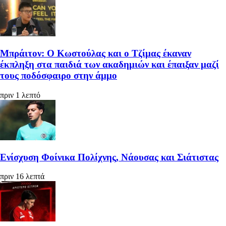
Μπράιτον: Ο Κωστούλας και ο Τζίμας έκαναν
έκπληξη στα παιδιά των ακαδημιών και έπαιξαν μαζί
τους ποδόσφαιρο στην άμμο
πριν 1 λεπτό
Ενίσχυση Φοίνικα Πολίχνης, Νάουσας και Σιάτιστας
πριν 16 λεπτά