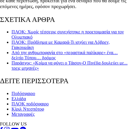
σε κάθε περίπτωση, πρόκειται για ένα σενάριο που θα δούμε τις
επόμενες ημέρες, εφόσον προχωρήσει.
ΣΧΕΤΙΚΑ ΑΡΘΡΑ
ΠΑΟΚ: Χωρίς τέσσερις συνεχίστηκε η προετοιμασία για τον
Ολυμπιακό
ΠΑΟΚ: Πρόβλημα με Καμαρά-Τι ισχύει για Λόβρεν,
Γιακουμάκη
Από την ανθρωποφαγία στο «περαστικά παλίκαρε» ένα…
δελτίο Τύπου… δρόμος
Παράσχος: «Κρίμα να φύγει ο Τάισον-Ο Πινέδα δουλεύει με...
τρεις μηχανές»
ΔΕΙΤΕ ΠΕΡΙΣΣΟΤΕΡΑ
Ποδόσφαιρο
Ελλάδα
ΠΑΟΚ ποδόσφαιρο
Κίριλ Ντεσπότοφ
Μεταγραφές
FOLLOW US