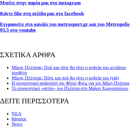
Μπείτε στην παρέα μας στο instagram
Κάντε like στη σελίδα μας στο facebook
Εγγραφείτε στο κανάλι του metrosport.gr και του Metropolis
95.5 στο youtube
ΣΧΕΤΙΚΑ ΑΡΘΡΑ
Μίμης Πλέσσας: Πού και πότε θα γίνει η κηδεία του μεγάλου
συνθέτη
Μίμης Πλέσσας: Πότε και πού θα γίνει η κηδεία του (vid)
Η συγκινητική ανάρτηση της Φίνος Φιλμ για τον Μίμη Πλέσσα
Το συγκινητικό «αντίο» του Πλέσσα στη Μαίρη Χρονοπούλου
ΔΕΙΤΕ ΠΕΡΙΣΣΟΤΕΡΑ
ΝΕΑ
θάνατος
News