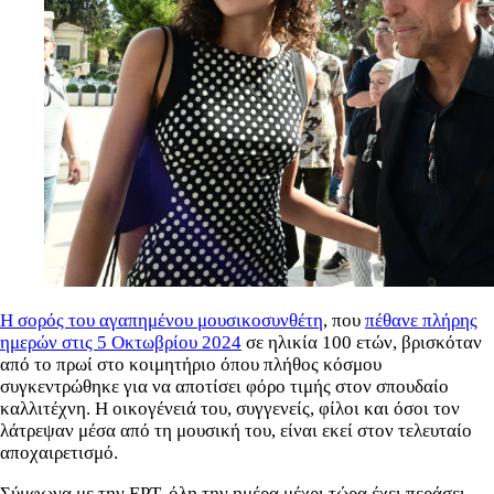
Η σορός του αγαπημένου μουσικοσυνθέτη
, που
πέθανε πλήρης
ημερών στις 5 Οκτωβρίου 2024
σε ηλικία 100 ετών, βρισκόταν
από το πρωί στο κοιμητήριο όπου πλήθος κόσμου
συγκεντρώθηκε για να αποτίσει φόρο τιμής στον σπουδαίο
καλλιτέχνη. Η οικογένειά του, συγγενείς, φίλοι και όσοι τον
λάτρεψαν μέσα από τη μουσική του, είναι εκεί στον τελευταίο
αποχαιρετισμό.
Σύμφωνα με την ΕΡΤ, όλη την ημέρα μέχρι τώρα έχει περάσει