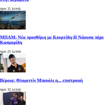
πριν 11 λεπτά
ΜΠΑΜ: Νέα προσθήκη με Κουρτίδη-Η Νάουσα πήρε
Κασμαρίδη
πριν 21 λεπτά
Βέροια: Φλορεντίν Μπουόλι η... επιστροφή
πριν 31 λεπτά