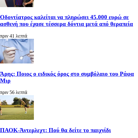
Οδοντίατρος καλείται να πληρώσει 45.000 ευρώ σε
ασθενή που έχασε τέσσερα δόντια μετά από θεραπεία
πριν 41 λεπτά
Άρης: Ποιος ο ειδικός όρος στο συμβόλαιο του Ράφα
Μιρ
πριν 56 λεπτά
ΠΑΟΚ-Άντερλεχτ: Πού θα δείτε το παιχνίδι