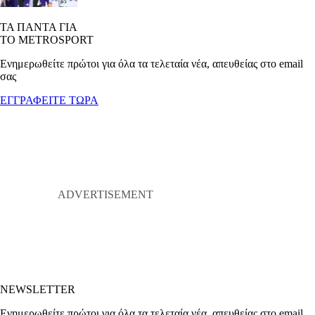
ΤΑ ΠΑΝΤΑ ΓΙΑ
ΤΟ METROSPORT
Ενημερωθείτε πρώτοι για όλα τα τελεταία νέα, απευθείας στο email
σας
ΕΓΓΡΑΦΕΙΤΕ ΤΩΡΑ
NEWSLETTER
Ενημερωθείτε πρώτοι για όλα τα τελεταία νέα, απευθείας στο email