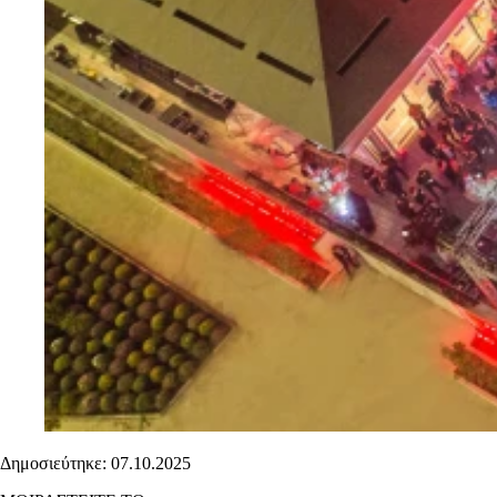
Δημοσιεύτηκε: 07.10.2025