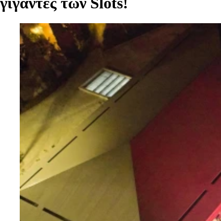
γίγαντες των Slots!