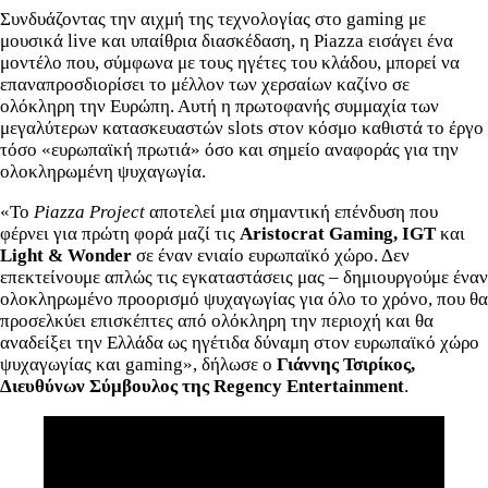
Συνδυάζοντας την αιχμή της τεχνολογίας στο gaming με
μουσικά live και υπαίθρια διασκέδαση, η Piazza εισάγει ένα
μοντέλο που, σύμφωνα με τους ηγέτες του κλάδου, μπορεί να
επαναπροσδιορίσει το μέλλον των χερσαίων καζίνο σε
ολόκληρη την Ευρώπη. Αυτή η πρωτοφανής συμμαχία των
μεγαλύτερων κατασκευαστών slots στον κόσμο καθιστά το έργο
τόσο «ευρωπαϊκή πρωτιά» όσο και σημείο αναφοράς για την
ολοκληρωμένη ψυχαγωγία.
«Το
Piazza
Project
αποτελεί μια σημαντική επένδυση που
φέρνει για πρώτη φορά μαζί τις
Aristocrat
Gaming
,
IGT
και
Light
&
Wonder
σε έναν ενιαίο ευρωπαϊκό χώρο. Δεν
επεκτείνουμε απλώς τις εγκαταστάσεις μας – δημιουργούμε έναν
ολοκληρωμένο προορισμό ψυχαγωγίας για όλο το χρόνο, που θα
προσελκύει επισκέπτες από ολόκληρη την περιοχή και θα
αναδείξει την Ελλάδα ως ηγέτιδα δύναμη στον ευρωπαϊκό χώρο
ψυχαγωγίας και gaming», δήλωσε ο
Γιάννης Τσιρίκος,
Διευθύνων Σύμβουλος της
Regency
Entertainment
.