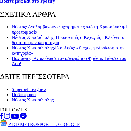
Βρείτε μας και στο
spotify
ΣΧΕΤΙΚΑ ΑΡΘΡΑ
Νέστος: Αναλαμβάνουν επιχειρηματίες από τη Χρυσούπολη-H
προετοιμασία
Νέστος Χρυσούπολης: Προπονητής ο Κεχαγιάς - Κλείνει το
θέμα του μεγαλομετόχου
Νέστος Χρυσούπολης-Γκουλφάς: «Στόχος η εδραίωση στην
κατηγορία»
Πανιώνιος: Ανακοίνωσε τον αδερφό του Φρέντικ Γιένσεν του
Άρη!
ΔΕΙΤΕ ΠΕΡΙΣΣΟΤΕΡΑ
Superbet League 2
Ποδόσφαιρο
Νέστος Χρυσούπολης
FOLLOW US
ADD METROSPORT TO GOOGLE