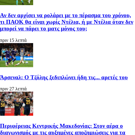
Αν δεν αρχίσει να ρολάρει με το πέρασμα του χρόνου,
τι ΠΑΟΚ θα είναι χωρίς Ντέλια, ή με Ντέλια όταν δεν
μπορεί να πάρει το ματς μόνος του;
πριν 15 λεπτά
Άρσεναλ: Ο Τζόλης ξεδιπλώνει ήδη τις... αρετές του
πριν 27 λεπτά
Περιφέρειας Κεντρικής Μακεδονίας: Στον αέρα ο
διαγωνισμός με τις αυξημένες αποζημιώσεις για τα