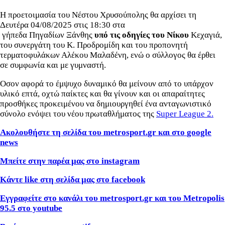
Η προετοιμασία του Νέστου Χρυσούπολης θα αρχίσει τη
Δευτέρα 04/08/2025 στις 18:30 στα
γήπεδα Πηγαδίων Ξάνθης
υπό τις οδηγίες του Νίκου
Κεχαγιά,
του συνεργάτη του Κ. Προδρομίδη και του προπονητή
τερματοφυλάκων Αλέκου Μαλαδένη, ενώ ο σύλλογος θα έρθει
σε συμφωνία και με γυμναστή.
Οσον αφορά το έμψυχο δυναμικό θα μείνουν από το υπάρχον
υλικό επτά, οχτώ παίκτες και θα γίνουν και οι απαραίτητες
προσθήκες προκειμένου να δημιουργηθεί ένα ανταγωνιστικό
σύνολο ενόψει του νέου πρωταθλήματος της
Super League 2.
Ακολουθήστε τη σελίδα του
metrosport
.
gr
και στο
google
news
Μπείτε στην παρέα μας στο
instagram
Κάντε
like
στη σελίδα μας στο
facebook
Εγγραφείτε στο κανάλι του metrosport.gr και του Metropolis
95.5 στο youtube