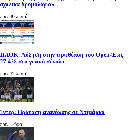
σχολικά δρομολόγια»
πριν 39 λεπτά
ΠΑΟΚ: Αύξηση στην τηλεθέαση του Open-Έως
27,4% στο γενικό σύνολο
πριν 52 λεπτά
Ίντερ: Πρόταση ανανέωσης σε Ντιμάρκο
πριν 1 ώρα