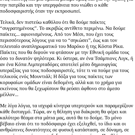
την πατρίδα και την υπερηφάνεια που νιώθει ο κάθε
ποδοσφαιριστής όταν την εκπροσωπεί.
Τελικά, δεν πιστεύω καθόλου ότι θα δούμε παίκτες
“συγρατημένους”. Το ακριβώς αντίθετο περιμένω. Να δούμε
παίκτες... αφιονισμένους. Από τον Μέσι, που έχει τους
περισσότερους λόγους για να το “σηκώσει”, έως και τον
τελευταίο αναπληρωματικό του Μαρόκο ή της Κόστα Ρίκα.
Παίκτες που θα διψούν να φτάσουν με την Εθνική ομάδα τους
όσο το δυνατόν ψηλότερα. Κι ύστερα, αν ένα Τσάμπιονς Λιγκ, ή
αν ένα Κόπα Λιμπερταδόρες αποτελεί μέσο δημιουργίας
υπεραξίας για τους ποδοσφαιριστές, τότε τι να πούμε για τους
τελικούς ενός Μουντιάλ; Η δόξα για τους παίκτες των
κορυφαίων ομάδων είναι δεδομένη, αλλά και το χρήμα για
εκείνους που θα ξεχωρίσουν θα ρεύσει άφθονο στο άμεσο
μέλλον...
Με λίγα λόγια, τα ισχυρά κίνητρα υπερτερούν και παραμερίζουν
κάθε δισταγμό. Τώρα, αν η θέληση για διάκριση θα φέρει και
καλύτερο θέαμα στα μάτια μας, αυτό θα το δούμε. Το μόνο
βέβαιο είναι ότι το ποδόσφαιρο έχει εξελιχθεί, το ίδιο και οι
ανθρώπινες δυνατότητες σε φυσική κατάσταση, σε δύναμη, σε