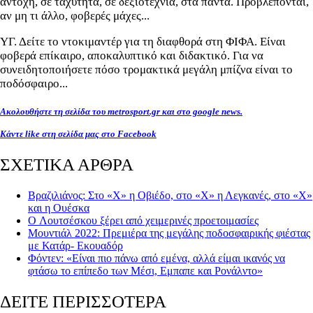
αντοχή, σε ταχύτητα, σε δεξιοτεχνία, στα πάντα. Προβλέπονται,
αν μη τι άλλο, φοβερές μάχες...
ΥΓ. Δείτε το ντοκιμαντέρ για τη διαφθορά στη ΦΙΦΑ. Είναι
φοβερά επίκαιρο, αποκαλυπτικό και διδακτικό. Για να
συνειδητοποιήσετε πόσο τρομακτικά μεγάλη μπίζνα είναι το
ποδόσφαιρο...
Ακολουθήστε τη σελίδα του metrosport.gr και στο google news.
Κάντε like στη σελίδα μας στο Facebook
ΣΧΕΤΙΚΑ ΑΡΘΡΑ
Βραζιλιάνος: Στο «Χ» η Οβιέδο, στο «Χ» η Λεγκανές, στο «Χ»
και η Ουέσκα
O Λουτσέσκου ξέρει από χειμερινές προετοιμασίες
Μουντιάλ 2022: Πρεμιέρα της μεγάλης ποδοσφαιρικής φιέστας
με Κατάρ- Εκουαδόρ
Φόντεν: «Είναι πιο πάνω από εμένα, αλλά είμαι ικανός να
φτάσω το επίπεδο των Μέσι, Εμπαπε και Ρονάλντο»
ΔΕΙΤΕ ΠΕΡΙΣΣΟΤΕΡΑ