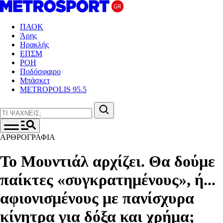
ΠΑΟΚ
Άρης
Ηρακλής
ΕΠΣΜ
ΡΟΗ
Ποδόσφαιρο
Μπάσκετ
METROPOLIS 95.5
ΑΡΘΡΟΓΡΑΦΙΑ
Το Μουντιάλ αρχίζει. Θα δούμε
παίκτες «συγκρατημένους», ή...
αφιονισμένους με πανίσχυρα
κίνητρα για δόξα και χρήμα;