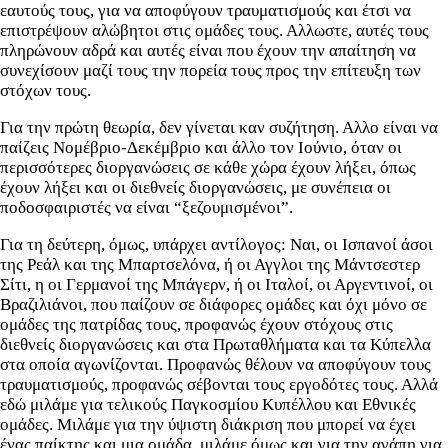
εαυτούς τους, για να αποφύγουν τραυματισμούς και έτσι να
επιστρέψουν αλώβητοι στις ομάδες τους. Αλλωστε, αυτές τους
πληρώνουν αδρά και αυτές είναι που έχουν την απαίτηση να
συνεχίσουν μαζί τους την πορεία τους προς την επίτευξη των
στόχων τους.
Για την πρώτη θεωρία, δεν γίνεται καν συζήτηση. Αλλο είναι να
παίζεις Νομέβριο-Δεκέμβριο και άλλο τον Ιούνιο, όταν οι
περισσότερες διοργανώσεις σε κάθε χώρα έχουν λήξει, όπως
έχουν λήξει και οι διεθνείς διοργανώσεις, με συνέπεια οι
ποδοσφαιριστές να είναι “ξεζουμισμένοι”.
Για τη δεύτερη, όμως, υπάρχει αντίλογος: Ναι, οι Ισπανοί άσοι
της Ρεάλ και της Μπαρτσελόνα, ή οι Αγγλοι της Μάντσεστερ
Σίτι, η οι Γερμανοί της Μπάγερν, ή οι Ιταλοί, οι Αργεντινοί, οι
Βραζιλιάνοι, που παίζουν σε διάφορες ομάδες και όχι μόνο σε
ομάδες της πατρίδας τους, προφανώς έχουν στόχους στις
διεθνείς διοργανώσεις και στα Πρωταθλήματα και τα Κύπελλα
στα οποία αγωνίζονται. Προφανώς θέλουν να αποφύγουν τους
τραυματισμούς, προφανώς σέβονται τους εργοδότες τους. Αλλά
εδώ μιλάμε για τελικούς Παγκοσμίου Κυπέλλου και Εθνικές
ομάδες. Μιλάμε για την ύψιστη διάκριση που μπορεί να έχει
ένας παίκτης και μια ομάδα, μιλάμε όμως και για την αγάπη για