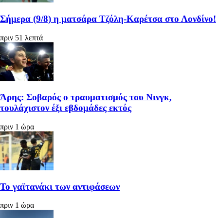
Σήμερα (9/8) η ματσάρα Τζόλη-Καρέτσα στο Λονδίνο!
πριν 51 λεπτά
Άρης: Σοβαρός ο τραυματισμός του Νινγκ,
τουλάχιστον έξι εβδομάδες εκτός
πριν 1 ώρα
Το γαϊτανάκι των αντιφάσεων
πριν 1 ώρα