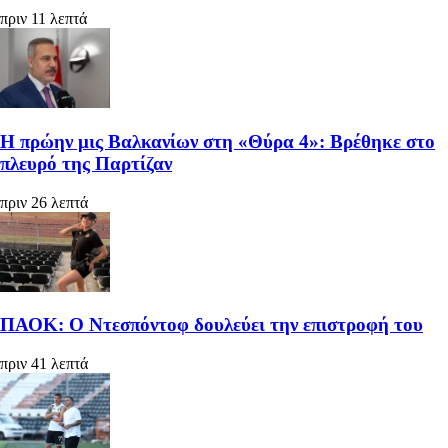
πριν 11 λεπτά
Η πρώην μις Βαλκανίων στη «Θύρα 4»: Βρέθηκε στο
πλευρό της Παρτίζαν
πριν 26 λεπτά
ΠΑΟΚ: Ο Ντεσπόντοφ δουλεύει την επιστροφή του
πριν 41 λεπτά