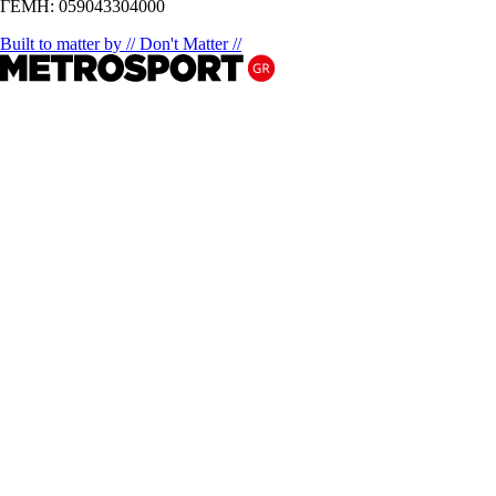
ΓΕΜΗ: 059043304000
Built to matter by // Don't Matter //