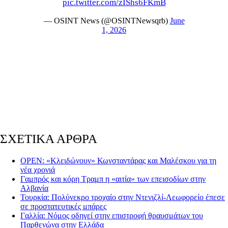
pic.twitter.com/zIShs6FKmB
— OSINT News (@OSINTNewsqrb)
June
1, 2026
ΣΧΕΤΙΚΑ ΑΡΘΡΑ
OPEN: «Κλειδώνουν» Κωνσταντάρας και Μαλέσκου για τη
νέα χρονιά
Γαμπρός και κόρη Τραμπ η «αιτία» των επεισοδίων στην
Αλβανία
Τουρκία: Πολύνεκρο τροχαίο στην Ντενιζλί-Λεωφορείο έπεσε
σε προστατευτικές μπάρες
Γαλλία: Νόμος οδηγεί στην επιστροφή θραυσμάτων του
Παρθενώνα στην Ελλάδα