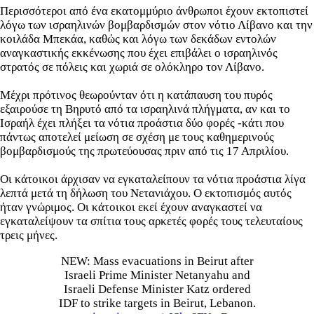
Περισσότεροι από ένα εκατομμύριο άνθρωποι έχουν εκτοπιστεί
λόγω των ισραηλινών βομβαρδισμών στον νότιο Λίβανο και την
κοιλάδα Μπεκάα, καθώς και λόγω των δεκάδων εντολών
αναγκαστικής εκκένωσης που έχει επιβάλει ο ισραηλινός
στρατός σε πόλεις και χωριά σε ολόκληρο τον Λίβανο.
Μέχρι πρότινος θεωρούνταν ότι η κατάπαυση του πυρός
εξαιρούσε τη Βηρυτό από τα ισραηλινά πλήγματα, αν και το
Ισραήλ έχει πλήξει τα νότια προάστια δύο φορές -κάτι που
πάντως αποτελεί μείωση σε σχέση με τους καθημερινούς
βομβαρδισμούς της πρωτεύουσας πριν από τις 17 Απριλίου.
Οι κάτοικοι άρχισαν να εγκαταλείπουν τα νότια προάστια λίγα
λεπτά μετά τη δήλωση του Νετανιάχου. Ο εκτοπισμός αυτός
ήταν γνώριμος. Οι κάτοικοι εκεί έχουν αναγκαστεί να
εγκαταλείψουν τα σπίτια τους αρκετές φορές τους τελευταίους
τρεις μήνες.
NEW: Mass evacuations in Beirut after
Israeli Prime Minister Netanyahu and
Israeli Defense Minister Katz ordered
IDF to strike targets in Beirut, Lebanon.