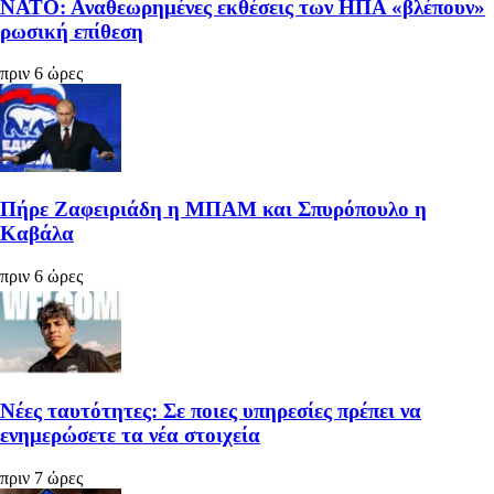
ΝΑΤΟ: Αναθεωρημένες εκθέσεις των ΗΠΑ «βλέπουν»
ρωσική επίθεση
πριν 6 ώρες
Πήρε Ζαφειριάδη η ΜΠΑΜ και Σπυρόπουλο η
Καβάλα
πριν 6 ώρες
Νέες ταυτότητες: Σε ποιες υπηρεσίες πρέπει να
ενημερώσετε τα νέα στοιχεία
πριν 7 ώρες