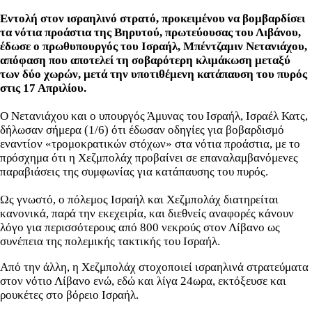
Εντολή στον ισραηλινό στρατό, προκειμένου να βομβαρδίσει
τα νότια προάστια της Βηρυτού, πρωτεύουσας του Λιβάνου,
έδωσε ο πρωθυπουργός του Ισραήλ, Μπέντζαμιν Νετανιάχου,
απόφαση που αποτελεί τη σοβαρότερη κλιμάκωση μεταξύ
των δύο χωρών, μετά την υποτιθέμενη κατάπαυση του πυρός
στις 17 Απριλίου.
Ο Νετανιάχου και ο υπουργός Άμυνας του Ισραήλ, Ισραέλ Κατς,
δήλωσαν σήμερα (1/6) ότι έδωσαν οδηγίες για βοβαρδισμό
εναντίον «τρομοκρατικών στόχων» στα νότια προάστια, με το
πρόσχημα ότι η Χεζμπολάχ προβαίνει σε επαναλαμβανόμενες
παραβιάσεις της συμφωνίας για κατάπαυσης του πυρός.
Ως γνωστό, ο πόλεμος Ισραήλ και Χεζμπολάχ διατηρείται
κανονικά, παρά την εκεχειρία, και διεθνείς αναφορές κάνουν
λόγο για περισσότερους από 800 νεκρούς στον Λίβανο ως
συνέπεια της πολεμικής τακτικής του Ισραήλ.
Από την άλλη, η Χεζμπολάχ στοχοποιεί ισραηλινά στρατεύματα
στον νότιο Λίβανο ενώ, εδώ και λίγα 24ωρα, εκτόξευσε και
ρουκέτες στο βόρειο Ισραήλ.