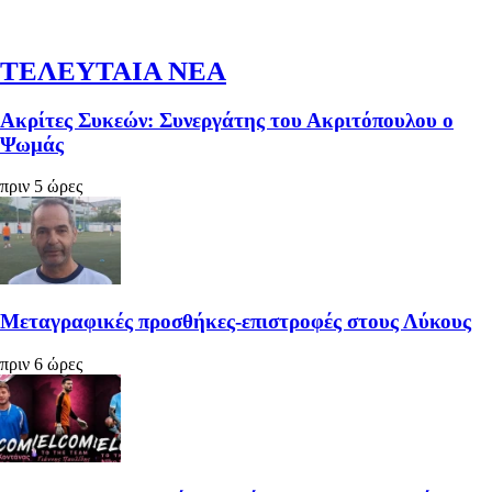
ΤΕΛΕΥΤΑΙΑ ΝΕΑ
Ακρίτες Συκεών: Συνεργάτης του Ακριτόπουλου ο
Ψωμάς
πριν 5 ώρες
Μεταγραφικές προσθήκες-επιστροφές στους Λύκους
πριν 6 ώρες