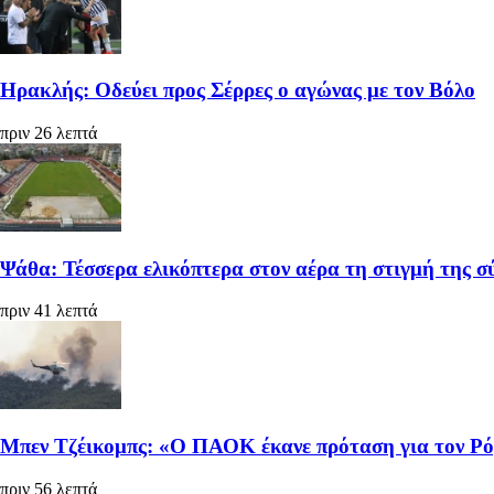
Ηρακλής: Οδεύει προς Σέρρες ο αγώνας με τον Βόλο
πριν 26 λεπτά
Ψάθα: Τέσσερα ελικόπτερα στον αέρα τη στιγμή της σ
πριν 41 λεπτά
Μπεν Τζέικομπς: «Ο ΠΑΟΚ έκανε πρόταση για τον Ρ
πριν 56 λεπτά