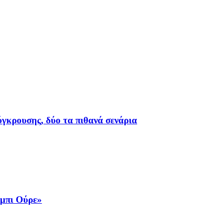
ύγκρουσης, δύο τα πιθανά σενάρια
όμπι Ούρε»