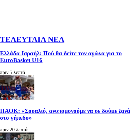
ΤΕΛΕΥΤΑΙΑ ΝΕΑ
Ελλάδα-Ισραήλ: Πού θα δείτε τον αγώνα για το
EuroBasket U16
πριν 5 λεπτά
ΠΑΟΚ: «Σουαλιό, ανυπομονούμε να σε δούμε ξανά
στο γήπεδο»
πριν 20 λεπτά