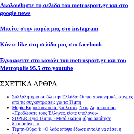
Ακολουθήστε τη σελίδα του metrosport.gr και στο
google news
Μπείτε στην παρέα μας στο instagram
Κάντε like στη σελίδα μας στο facebook
Εγγραφείτε στο κανάλι του metrosport.gr και του
Metropolis 95.5 στο youtube
ΣΧΕΤΙΚΑ ΑΡΘΡΑ
Συλλαλητήρια σε όλη την Ελλάδα: Οι πιο συγκινητικές στιγμές
από τις συγκεντρώσεις για τα Τέμπη
Μαρία Καρυστιανού σε βουλευτές Νέας Δημοκρατίας:
«Προδώσατε τους Έλληνες, είστε υπόλογοι»
SUPER 3 για Τέμπη: «Μισό εκατομμύριο απαίτησε
δικαιοσύνη...»
Τέμπη-Θύρα 4: «Ο λαός απόψε έδωσε εντολή να πέσει η