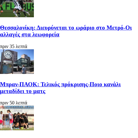
Θεσσαλονίκη: Διευρύνεται το ωράριο στο Μετρό-Οι
αλλαγές στα λεωφορεία
πριν 35 λεπτά
Μπραν-ΠΑΟΚ: Τελικός πρόκρισης-Ποιο κανάλι
μεταδίδει το ματς
πριν 50 λεπτά