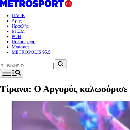
ΠΑΟΚ
Άρης
Ηρακλής
ΕΠΣΜ
ΡΟΗ
Ποδόσφαιρο
Μπάσκετ
METROPOLIS 95.5
Τίρανα: Ο Αργυρός καλωσόρισε 