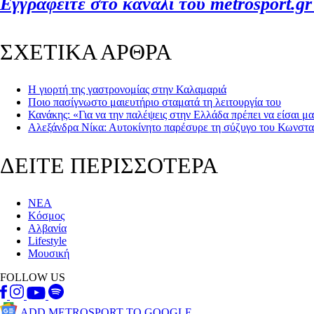
Εγγραφείτε στο κανάλι του metrosport.gr
ΣΧΕΤΙΚΑ ΑΡΘΡΑ
Η γιορτή της γαστρονομίας στην Καλαμαριά
Ποιο πασίγνωστο μαιευτήριο σταματά τη λειτουργία του
Κανάκης: «Για να την παλέψεις στην Ελλάδα πρέπει να είσαι μ
Αλεξάνδρα Νίκα: Αυτοκίνητο παρέσυρε τη σύζυγο του Κωνστα
ΔΕΙΤΕ ΠΕΡΙΣΣΟΤΕΡΑ
ΝΕΑ
Κόσμος
Αλβανία
Lifestyle
Μουσική
FOLLOW US
ADD METROSPORT TO GOOGLE