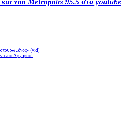
 και του Metropolis 95.5 στο youtube
αστουρωμένος» (vid)
ντίνου Αργυρού!