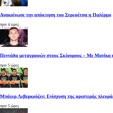
Ανακοίνωσε την απόκτηση του Στρεφέτσα η Παλέρμο
πριν 4 ώρες
Πεντάδα μεταγραφών στους Σκίουρους – Με Μανίκα 
πριν 5 ώρες
Μπάγερ Λεβερκούζεν: Ενίσχυση της αριστερής πλευρά
πριν 5 ώρες