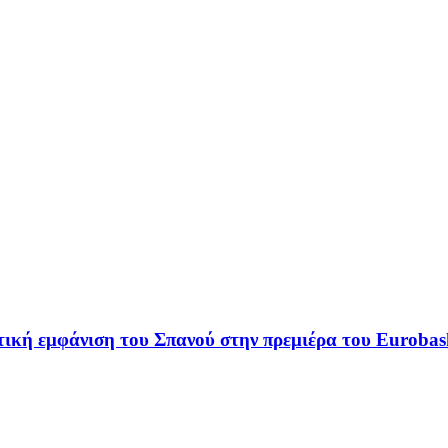
ική εμφάνιση του Σπανού στην πρεμιέρα του Eurobas