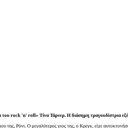
 του rock 'n' roll» Τίνα Τάρνερ. Η διάσημη τραγουδίστρια εξέ
ου της, Ρόνι. Ο μεγαλύτερος γιος της, ο Κρεγκ, είχε αυτοκτονήσε