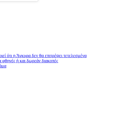
εί ότι η Άγκυρα δεν θα επιτρέψει τετελεσμένα
α φθηνές ή και δωρεάν διακοπές
πάμα