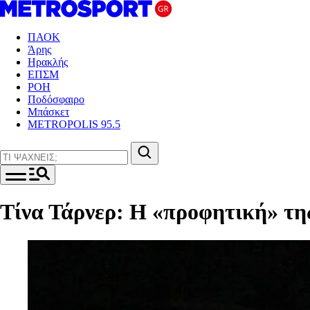
ΠΑΟΚ
Άρης
Ηρακλής
ΕΠΣΜ
ΡΟΗ
Ποδόσφαιρο
Μπάσκετ
METROPOLIS 95.5
Τίνα Τάρνερ: Η «προφητική» της