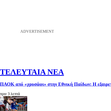
ΤΕΛΕΥΤΑΙΑ ΝΕΑ
ΠΑΟΚ από «χρυσάφι» στην Εθνική Παίδων: Η εξαιρετ
πριν 3 λεπτά