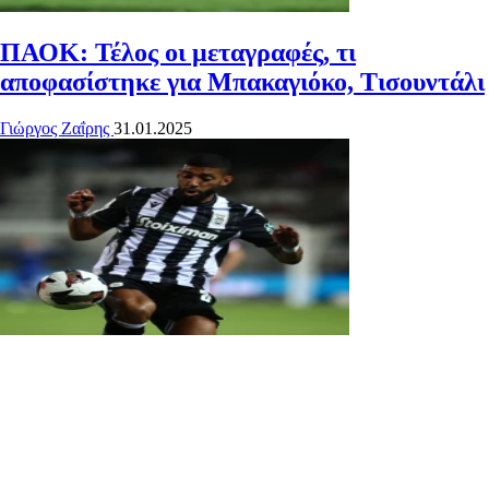
ΠΑΟΚ: Τέλος οι μεταγραφές, τι
αποφασίστηκε για Μπακαγιόκο, Τισουντάλι
Γιώργος Ζαΐρης
31.01.2025