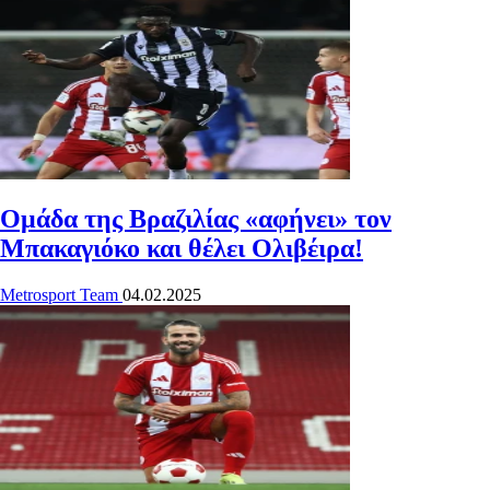
Ομάδα της Βραζιλίας «αφήνει» τον
Μπακαγιόκο και θέλει Ολιβέιρα!
Metrosport Team
04.02.2025