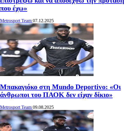
επιστρέψω και να αποδεχθώ την πρόταση
που έχω»
Metrosport Team
07.12.2025
Μπακαγιόκο στη Mundo Deportivo: «Οι
άνθρωποι του ΠΑΟΚ δεν είχαν δίκιο»
Metrosport Team
09.08.2025