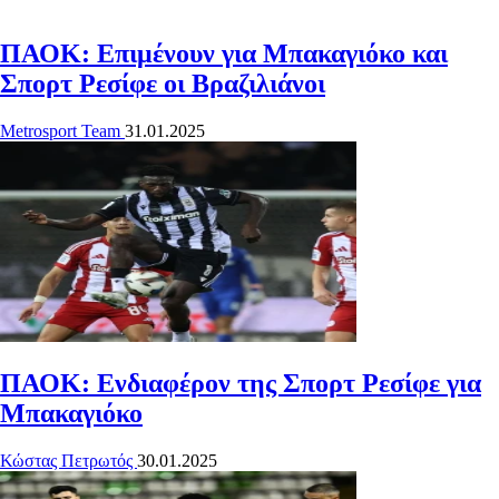
ΠΑΟΚ: Επιμένουν για Μπακαγιόκο και
Σπορτ Ρεσίφε οι Βραζιλιάνοι
Metrosport Team
31.01.2025
ΠΑΟΚ: Ενδιαφέρον της Σπορτ Ρεσίφε για
Μπακαγιόκο
Κώστας Πετρωτός
30.01.2025