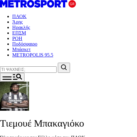
ΠΑΟΚ
Άρης
Ηρακλής
ΕΠΣΜ
ΡΟΗ
Ποδόσφαιρο
Μπάσκετ
METROPOLIS 95.5
Τιεμουέ Μπακαγιόκο