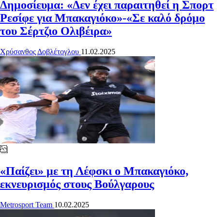
Δημοσίευμα: «Δεν έχει παραιτηθεί η Σπορτ
Ρεσίφε για Μπακαγιόκο»-«Σε καλό δρόμο
του Σέρτζιο Ολιβέιρα»
Χρύσανθος Δοβλέτογλου
11.02.2025
«Παίζει» με τη Λέφσκι ο Μπακαγιόκο,
εκνευρισμός στους Βούλγαρους
Metrosport Team
10.02.2025