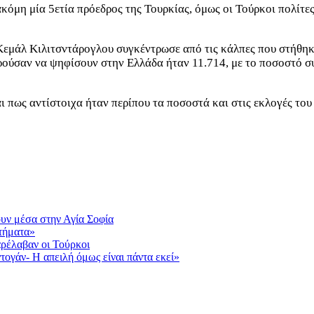
α ακόμη μία 5ετία πρόεδρος της Τουρκίας, όμως οι Τούρκοι πολί
Κεμάλ Κιλιτσντάρογλου συγκέντρωσε από τις κάλπες που στήθηκ
ρούσαν να ψηφίσουν στην Ελλάδα ήταν 11.714, με το ποσοστό σ
ι πως αντίστοιχα ήταν περίπου τα ποσοστά και στις εκλογές του
ουν μέσα στην Αγία Σοφία
ητήματα»
ρέλαβαν οι Τούρκοι
τογάν- Η απειλή όμως είναι πάντα εκεί»