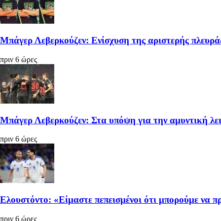
Μπάγερ Λεβερκούζεν: Ενίσχυση της αριστερής πλευρά
πριν 6 ώρες
Μπάγερ Λεβερκούζεν: Στα υπόψη για την αμυντική λε
πριν 6 ώρες
Ελουστόντο: «Είμαστε πεπεισμένοι ότι μπορούμε να 
πριν 6 ώρες