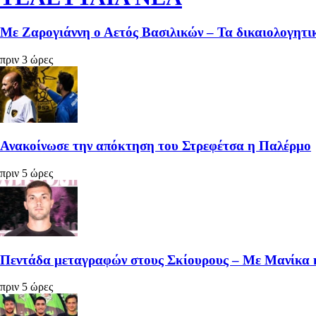
Με Ζαρογιάννη ο Αετός Βασιλικών – Τα δικαιολογητικ
πριν 3 ώρες
Ανακοίνωσε την απόκτηση του Στρεφέτσα η Παλέρμο
πριν 5 ώρες
Πεντάδα μεταγραφών στους Σκίουρους – Με Μανίκα 
πριν 5 ώρες