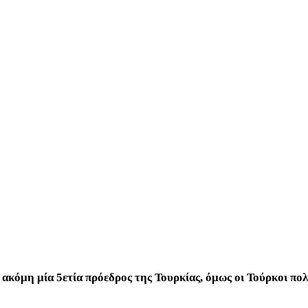
ια ακόμη μία 5ετία πρόεδρος της Τουρκίας, όμως οι Τούρκοι π