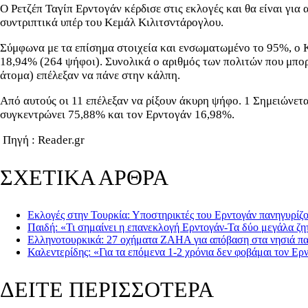
Ο Ρετζέπ Ταγίπ Ερντογάν κέρδισε στις εκλογές και θα είναι γι
συντριπτικά υπέρ του Κεμάλ Κιλιτσντάρογλου.
Σύμφωνα με τα επίσημα στοιχεία και ενσωματωμένο το 95%, ο 
18,94% (264 ψήφοι). Συνολικά ο αριθμός των πολιτών που μπο
άτομα) επέλεξαν να πάνε στην κάλπη.
Από αυτούς οι 11 επέλεξαν να ρίξουν άκυρη ψήφο. 1 Σημειώνετα
συγκεντρώνει 75,88% και τον Ερντογάν 16,98%.
Πηγή : Reader.gr
ΣΧΕΤΙΚΑ ΑΡΘΡΑ
Εκλογές στην Τουρκία: Υποστηρικτές του Ερντογάν πανηγυρίζ
Παιδή: «Τι σημαίνει η επανεκλογή Ερντογάν-Τα δύο μεγάλα ζ
Ελληνοτουρκικά: 27 οχήματα ZAHA για απόβαση στα νησιά πα
Καλεντερίδης: «Για τα επόμενα 1-2 χρόνια δεν φοβάμαι τον Ερν
ΔΕΙΤΕ ΠΕΡΙΣΣΟΤΕΡΑ