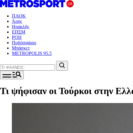
ΠΑΟΚ
Άρης
Ηρακλής
ΕΠΣΜ
ΡΟΗ
Ποδόσφαιρο
Μπάσκετ
METROPOLIS 95.5
Τι ψήφισαν οι Τούρκοι στην Ελλ