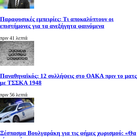
Παραφυσικές εμπειρίες: Τι αποκαλύπτουν οι
επιστήμονες για τα ανεξήγητα φαινόμενα
πριν 41 λεπτά
Παναθηναϊκός: 12 συλλήψεις στο ΟΑΚΑ πριν το ματς
με ΤΣΣΚΑ 1948
πριν 56 λεπτά
Ξέσπασμα Βουλγαράκη για τις φήμες χωρισμού: «Θα