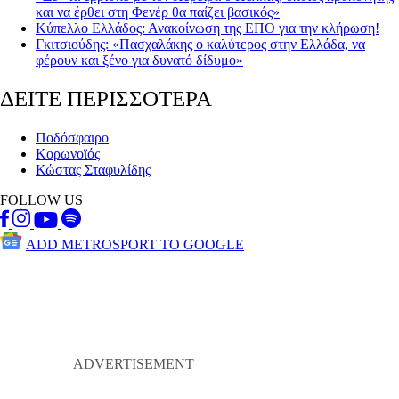
και να έρθει στη Φενέρ θα παίζει βασικός»
Κύπελλο Ελλάδος: Ανακοίνωση της ΕΠΟ για την κλήρωση!
Γκιτσιούδης: «Πασχαλάκης ο καλύτερος στην Ελλάδα, να
φέρουν και ξένο για δυνατό δίδυμο»
ΔΕΙΤΕ ΠΕΡΙΣΣΟΤΕΡΑ
Ποδόσφαιρο
Κορωνοϊός
Κώστας Σταφυλίδης
FOLLOW US
ADD METROSPORT TO GOOGLE