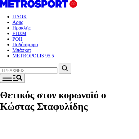
ΠΑΟΚ
Άρης
Ηρακλής
ΕΠΣΜ
ΡΟΗ
Ποδόσφαιρο
Μπάσκετ
METROPOLIS 95.5
Θετικός στον κορωνοϊό ο
Κώστας Σταφυλίδης