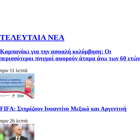
ΤΕΛΕΥΤΑΙΑ ΝΕΑ
Καμπανάκι για την ασφαλή κολύμβηση: Οι
περισσότεροι πνιγμοί αφορούν άτομα άνω των 60 ετών
πριν 11 λεπτά
FIFA: Στηρίζουν Ινφαντίνο Μεξικό και Αργεντινή
πριν 26 λεπτά