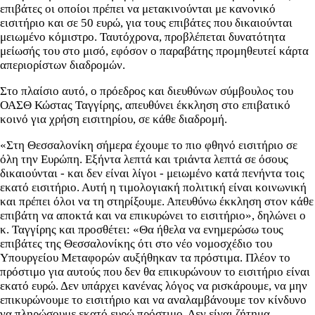
επιβάτες οι οποίοι πρέπει να μετακινούνται με κανονικό
εισιτήριο και σε 50 ευρώ, για τους επιβάτες που δικαιούνται
μειωμένο κόμιστρο. Ταυτόχρονα, προβλέπεται δυνατότητα
μείωσής του στο μισό, εφόσον ο παραβάτης προμηθευτεί κάρτα
απεριορίστων διαδρομών.
Στο πλαίσιο αυτό, ο πρόεδρος και διευθύνων σύμβουλος του
ΟΑΣΘ Κώστας Ταγγίρης, απευθύνει έκκληση στο επιβατικό
κοινό για χρήση εισιτηρίου, σε κάθε διαδρομή.
«Στη Θεσσαλονίκη σήμερα έχουμε το πιο φθηνό εισιτήριο σε
όλη την Ευρώπη. Εξήντα λεπτά και τριάντα λεπτά σε όσους
δικαιούνται - και δεν είναι λίγοι - μειωμένο κατά πενήντα τοις
εκατό εισιτήριο. Αυτή η τιμολογιακή πολιτική είναι κοινωνική
και πρέπει όλοι να τη στηρίξουμε. Απευθύνω έκκληση στον κάθε
επιβάτη να αποκτά και να επικυρώνει το εισιτήριο», δηλώνει ο
κ. Ταγγίρης και προσθέτει: «Θα ήθελα να ενημερώσω τους
επιβάτες της Θεσσαλονίκης ότι στο νέο νομοσχέδιο του
Υπουργείου Μεταφορών αυξήθηκαν τα πρόστιμα. Πλέον το
πρόστιμο για αυτούς που δεν θα επικυρώνουν το εισιτήριο είναι
εκατό ευρώ. Δεν υπάρχει κανένας λόγος να ρισκάρουμε, να μην
επικυρώνουμε το εισιτήριο και να αναλαμβάνουμε τον κίνδυνο
να πληρώσουμε εκατό ευρώ πρόστιμο. Δεν είναι ζήτημα