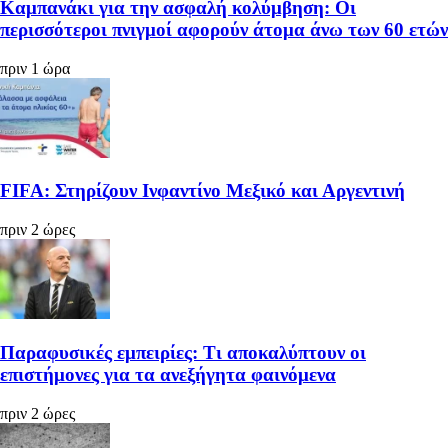
Καμπανάκι για την ασφαλή κολύμβηση: Οι
περισσότεροι πνιγμοί αφορούν άτομα άνω των 60 ετών
πριν 1 ώρα
FIFA: Στηρίζουν Ινφαντίνο Μεξικό και Αργεντινή
πριν 2 ώρες
Παραφυσικές εμπειρίες: Τι αποκαλύπτουν οι
επιστήμονες για τα ανεξήγητα φαινόμενα
πριν 2 ώρες