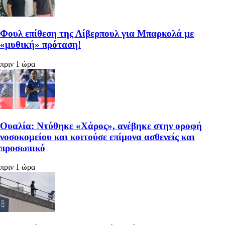
Φουλ επίθεση της Λίβερπουλ για Μπαρκολά με
«μυθική» πρόταση!
πριν 1 ώρα
Ουαλία: Ντύθηκε «Χάρος», ανέβηκε στην οροφή
νοσοκομείου και κοιτούσε επίμονα ασθενείς και
προσωπικό
πριν 1 ώρα