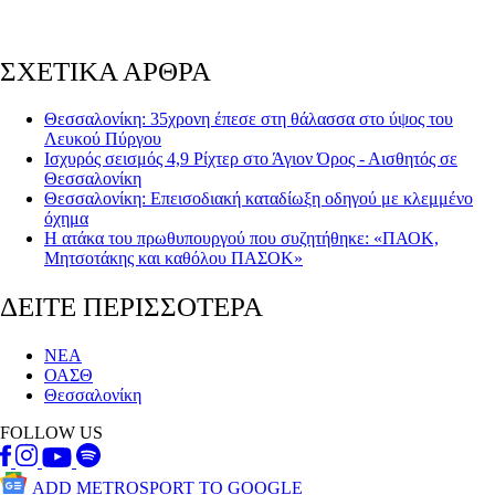
ΣΧΕΤΙΚΑ ΑΡΘΡΑ
Θεσσαλονίκη: 35χρονη έπεσε στη θάλασσα στο ύψος του
Λευκού Πύργου
Ισχυρός σεισμός 4,9 Ρίχτερ στο Άγιον Όρος - Αισθητός σε
Θεσσαλονίκη
Θεσσαλονίκη: Επεισοδιακή καταδίωξη οδηγού με κλεμμένο
όχημα
Η ατάκα του πρωθυπουργού που συζητήθηκε: «ΠΑΟΚ,
Μητσοτάκης και καθόλου ΠΑΣΟΚ»
ΔΕΙΤΕ ΠΕΡΙΣΣΟΤΕΡΑ
ΝΕΑ
ΟΑΣΘ
Θεσσαλονίκη
FOLLOW US
ADD METROSPORT TO GOOGLE