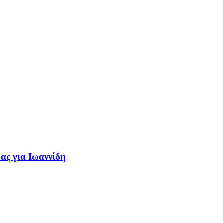
δας για Ιωαννίδη