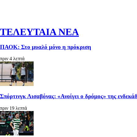
ΤΕΛΕΥΤΑΙΑ ΝΕΑ
ΠΑΟΚ: Στο μυαλό μόνο η πρόκριση
πριν 4 λεπτά
Σπόρτινγκ Λισαβόνας: «Ανοίγει ο δρόμος» της ενδεκά
πριν 19 λεπτά