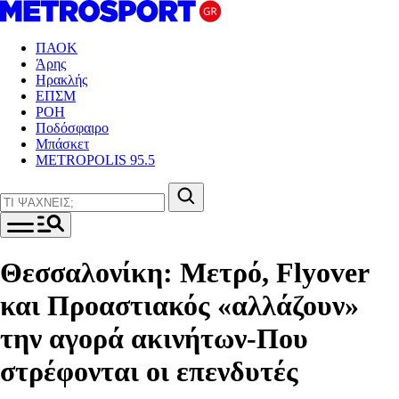
ΠΑΟΚ
Άρης
Ηρακλής
ΕΠΣΜ
ΡΟΗ
Ποδόσφαιρο
Μπάσκετ
METROPOLIS 95.5
Θεσσαλονίκη: Μετρό, Flyover
και Προαστιακός «αλλάζουν»
την αγορά ακινήτων-Που
στρέφονται οι επενδυτές