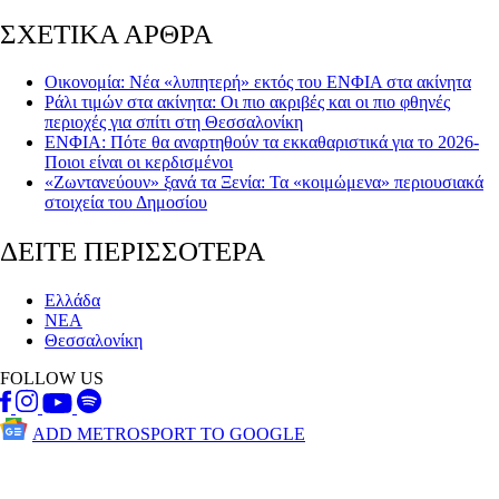
ΣΧΕΤΙΚΑ ΑΡΘΡΑ
Οικονομία: Νέα «λυπητερή» εκτός του ΕΝΦΙΑ στα ακίνητα
Ράλι τιμών στα ακίνητα: Οι πιο ακριβές και οι πιο φθηνές
περιοχές για σπίτι στη Θεσσαλονίκη
ΕΝΦΙΑ: Πότε θα αναρτηθούν τα εκκαθαριστικά για το 2026-
Ποιοι είναι οι κερδισμένοι
«Ζωντανεύουν» ξανά τα Ξενία: Τα «κοιμώμενα» περιουσιακά
στοιχεία του Δημοσίου
ΔΕΙΤΕ ΠΕΡΙΣΣΟΤΕΡΑ
Ελλάδα
ΝΕΑ
Θεσσαλονίκη
FOLLOW US
ADD METROSPORT TO GOOGLE