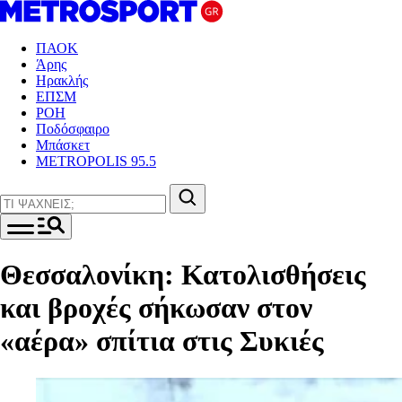
ΠΑΟΚ
Άρης
Ηρακλής
ΕΠΣΜ
ΡΟΗ
Ποδόσφαιρο
Μπάσκετ
METROPOLIS 95.5
Θεσσαλονίκη: Κατολισθήσεις
και βροχές σήκωσαν στον
«αέρα» σπίτια στις Συκιές