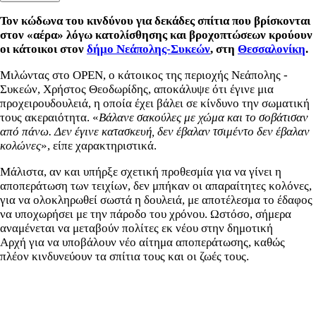
Τον κώδωνα του κινδύνου για δεκάδες σπίτια που βρίσκονται
στον «αέρα» λόγω κατολίσθησης και βροχοπτώσεων κρούουν
οι κάτοικοι στον
δήμο Νεάπολης-Συκεών
, στη
Θεσσαλονίκη
.
Μιλώντας στο OPEN, ο κάτοικος της περιοχής Νεάπολης -
Συκεών, Χρήστος Θεοδωρίδης, αποκάλυψε ότι έγινε μια
προχειρουδουλειά, η οποία έχει βάλει σε κίνδυνο την σωματική
τους ακεραιότητα. «
Βάλανε σακούλες με χώμα και το σοβάτισαν
από πάνω. Δεν έγινε κατασκευή, δεν έβαλαν τσιμέντο δεν έβαλαν
κολώνες
», είπε χαρακτηριστικά.
Μάλιστα, αν και υπήρξε σχετική προθεσμία για να γίνει η
αποπεράτωση των τειχίων, δεν μπήκαν οι απαραίτητες κολόνες,
για να ολοκληρωθεί σωστά η δουλειά, με αποτέλεσμα το έδαφος
να υποχωρήσει με την πάροδο του χρόνου. Ωστόσο, σήμερα
αναμένεται να μεταβούν πολίτες εκ νέου στην δημοτική
Αρχή για να υποβάλουν νέο αίτημα αποπεράτωσης, καθώς
πλέον κινδυνεύουν τα σπίτια τους και οι ζωές τους.