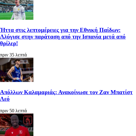
Ήττα στις λεπτομέρειες για την Εθνική Παίδων:
Λλύγισε στην παράταση από την Ισπανία μετά από
θρίλερ!
πριν 35 λεπτά
Απόλλων Καλαμαριάς: Ανακοίνωσε τον Ζαν Μπατίστ
Λεό
πριν 50 λεπτά