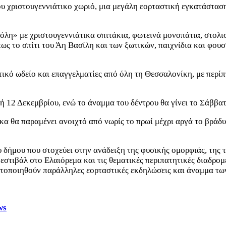
υ χριστουγεννιάτικο χωριό, μια μεγάλη εορταστική εγκατάσταση
λη» με χριστουγεννιάτικα σπιτάκια, φωτεινά μονοπάτια, στολισ
ς το σπίτι του Άη Βασίλη και των ξωτικών, παιχνίδια και φουσκ
ικό ωδείο και επαγγελματίες από όλη τη Θεσσαλονίκη, με περίπτ
υή 12 Δεκεμβρίου, ενώ το άναμμα του δέντρου θα γίνει το Σάββα
α θα παραμένει ανοιχτό από νωρίς το πρωί μέχρι αργά το βράδυ.
 δήμου που στοχεύει στην ανάδειξη της φυσικής ομορφιάς, της 
τιβάλ στο Ελαιόρεμα και τις θεματικές περιπατητικές διαδρομέ
ματοποιηθούν παράλληλες εορταστικές εκδηλώσεις και άναμμα τω
ws