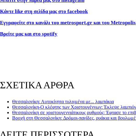
Μπείτε στην παρέα μας στο instagram
Κάντε like στη σελίδα μας στο facebook
Εγγραφείτε στο κανάλι του metrosport.gr και του Metropolis
Βρείτε μας και στο spotify
ΣΧΕΤΙΚΑ ΑΡΘΡΑ
Θεσσαλονίκη: Αυτοκίνητα τυλιγμένα με... λαμπάκια
Θεσσαλονίκη-Ο κλέφτης των Χριστουγέννων: Έκλεψε λαμπιόνια
Θεσσαλονίκη σε χριστουγεννιάτικους ρυθμούς: Έφτασε το επιβ
Βροχή στη Θεσσαλονίκη: Δρόμοι-παγίδες, ρυάκια και βουλωμέ
ΔΕΙΤΕ ΠΕΡΙΣΣΟΤΕΡΑ