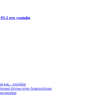
 95.5 στο youtube
 και... στολίδια
λητικό δέντρο στην Αριστοτέλους
να φρεάτια