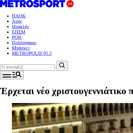
ΠΑΟΚ
Άρης
Ηρακλής
ΕΠΣΜ
ΡΟΗ
Ποδόσφαιρο
Μπάσκετ
METROPOLIS 95.5
Έρχεται νέο χριστουγεννιάτικο 