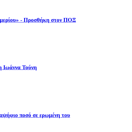
ημερίου» - Προσθήκη στον ΠΟΞ
η Ιωάννα Τούνη
ξαψήφιο ποσό σε ερωμένη του