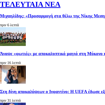
ΤΕΛΕΥΤΑΙΑ ΝΕΑ
Μιχαηλίδης: «Προσαρμογή στα θέλω της Νίκης Μεσ
πριν 6 λεπτά
Άναψε «φωτιές» με αποκαλυπτικό μαγιό στη Μύκονο 
πριν 16 λεπτά
Στη δίνη αποκαλύψεων ο Ινφαντίνο: H UEFA έδωσε ε
πριν 31 λεπτά