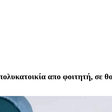
ολυκατοικία απο φοιτητή, σε θο