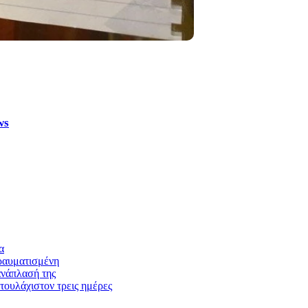
ws
α
ραυματισμένη
ανάπλασή της
τουλάχιστον τρεις ημέρες