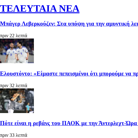
ΤΕΛΕΥΤΑΙΑ ΝΕΑ
Μπάγερ Λεβερκούζεν: Στα υπόψη για την αμυντική λε
πριν 22 λεπτά
Ελουστόντο: «Είμαστε πεπεισμένοι ότι μπορούμε να 
πριν 32 λεπτά
Πότε είναι η ρεβάνς του ΠΑΟΚ με την Άντερλεχτ-Ώρα
πριν 33 λεπτά