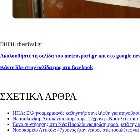
ΠΗΓΗ: thestival.gr
Ακολουθήστε τη σελίδα του metrosport.
gr και στο google ne
Κάντε
like στην σελίδα μας στο facebook
ΣΧΕΤΙΚΑ ΑΡΘΡΑ
ΗΠΑ: Ελληνοαμερικανός καθηγητής συνελήφθη για κτηνοβασί
Θεσσαλονίκη: Αυτοκίνητο παρέσυρε 12χρονη - Νοσηλεύεται τ
Έργα συντήρησης στη Νέα Παραλία για πρώτη φορά μετά την 
Νοσοκομείο Αττικόν: 47χρονος ήταν νεκρός στις τουαλέτες για 