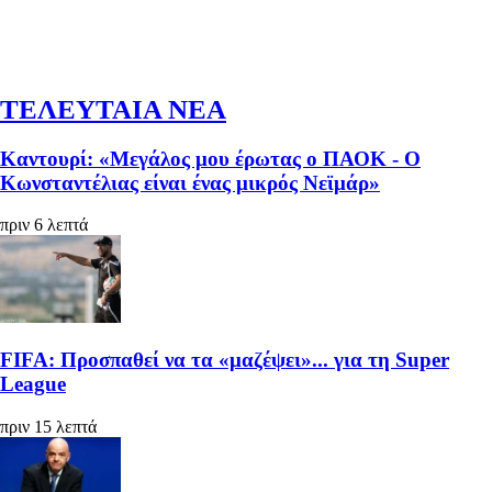
ΤΕΛΕΥΤΑΙΑ ΝΕΑ
Καντουρί: «Μεγάλος μου έρωτας ο ΠΑΟΚ - Ο
Κωνσταντέλιας είναι ένας μικρός Νεϊμάρ»
πριν 6 λεπτά
FIFA: Προσπαθεί να τα «μαζέψει»... για τη Super
League
πριν 15 λεπτά