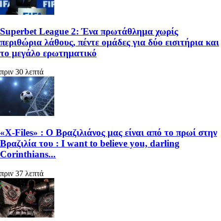
Superbet League 2: Ένα πρωτάθλημα χωρίς
περιθώρια λάθους, πέντε ομάδες για δύο εισιτήρια και
το μεγάλο ερωτηματικό
πριν 30 λεπτά
«X-Files» : Ο Βραζιλιάνος μας είναι από το πρωί στην
Βραζιλία του : I want to believe you, darling
Corinthians...
πριν 37 λεπτά