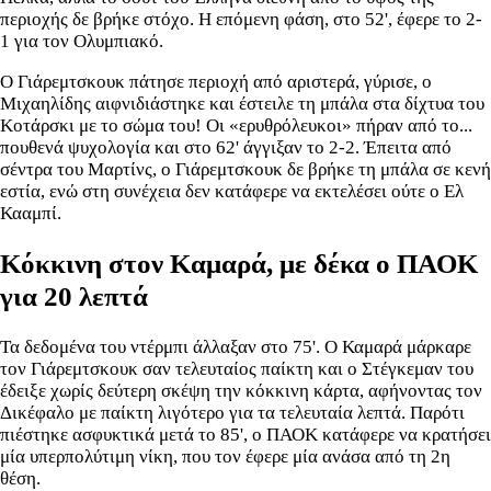
περιοχής δε βρήκε στόχο. Η επόμενη φάση, στο 52', έφερε το 2-
1 για τον Ολυμπιακό.
Ο Γιάρεμτσκουκ πάτησε περιοχή από αριστερά, γύρισε, ο
Μιχαηλίδης αιφνιδιάστηκε και έστειλε τη μπάλα στα δίχτυα του
Κοτάρσκι με το σώμα του! Οι «ερυθρόλευκοι» πήραν από το...
πουθενά ψυχολογία και στο 62' άγγιξαν το 2-2. Έπειτα από
σέντρα του Μαρτίνς, ο Γιάρεμτσκουκ δε βρήκε τη μπάλα σε κενή
εστία, ενώ στη συνέχεια δεν κατάφερε να εκτελέσει ούτε ο Ελ
Κααμπί.
Κόκκινη στον Καμαρά, με δέκα ο ΠΑΟΚ
για 20 λεπτά
Τα δεδομένα του ντέρμπι άλλαξαν στο 75'. Ο Καμαρά μάρκαρε
τον Γιάρεμτσκουκ σαν τελευταίος παίκτη και ο Στέγκεμαν του
έδειξε χωρίς δεύτερη σκέψη την κόκκινη κάρτα, αφήνοντας τον
Δικέφαλο με παίκτη λιγότερο για τα τελευταία λεπτά. Παρότι
πιέστηκε ασφυκτικά μετά το 85', ο ΠΑΟΚ κατάφερε να κρατήσει
μία υπερπολύτιμη νίκη, που τον έφερε μία ανάσα από τη 2η
θέση.