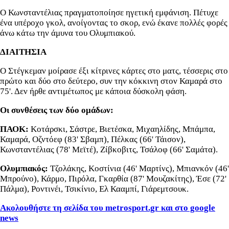
Ο Κωνσταντέλιας πραγματοποίησε ηγετική εμφάνιση. Πέτυχε
ένα υπέροχο γκολ, ανοίγοντας το σκορ, ενώ έκανε πολλές φορές
άνω κάτω την άμυνα του Ολυμπιακού.
ΔΙΑΙΤΗΣΙΑ
Ο Στέγκεμαν μοίρασε έξι κίτρινες κάρτες στο ματς, τέσσερις στο
πρώτο και δύο στο δεύτερο, συν την κόκκινη στον Καμαρά στο
75'. Δεν ήρθε αντιμέτωπος με κάποια δύσκολη φάση.
Οι συνθέσεις των δύο ομάδων:
ΠΑΟΚ:
Κοτάρσκι, Σάστρε, Βιετέσκα, Μιχαηλίδης, Μπάμπα,
Καμαρά, Οζντόεφ (83' Σβαμπ), Πέλκας (66' Τάισον),
Κωνσταντέλιας (78' Μεϊτέ), Ζίβκοβιτς, Τσάλοφ (66' Σαμάτα).
Ολυμπιακός:
Τζολάκης, Κοστίνια (46' Μαρτίνς), Μπιανκόν (46'
Μπρούνο), Κάρμο, Πιρόλα, Γκαρθία (87' Μουζακίτης), Έσε (72'
Πάλμα), Ροντινέι, Τσικίνιο, Ελ Κααμπί, Γιάρεμτσουκ.
Ακολουθήστε τη σελίδα του metrosport
.gr
και στο google
news