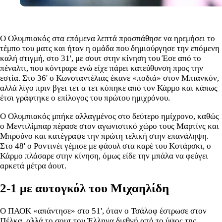
Ο Ολυμπιακός στα επόμενα λεπτά προσπάθησε να ηρεμήσει το
τέμπο του ματς και ήταν η ομάδα που δημιούργησε την επόμενη
καλή στιγμή, στο 31', με σουτ στην κίνηση του Έσε από το
πέναλτι, που κόντραρε ενώ είχε πάρει κατεύθυνση προς την
εστία. Στο 36' ο Κωνσταντέλιας έκανε «ποδιά» στον Μπιανκόν,
αλλά λίγο πριν βγει τετ α τετ κόπηκε από τον Κάρμο και κάπως
έτσι γράφτηκε ο επίλογος του πρώτου ημιχρόνου.
Ο Ολυμπιακός μπήκε αλλαγμένος στο δεύτερο ημίχρονο, καθώς
ο Μεντιλίμπαρ πέρασε στον αγωνιστικό χώρο τους Μαρτίνς και
Μπρούνο και κατέγραψε την πρώτη τελική στην επανάληψη.
Στο 48' ο Ροντινέι γέμισε με φάουλ στα καρέ του Κοτάρσκι, ο
Κάρμο πλάσαρε στην κίνηση, όμως είδε την μπάλα να φεύγει
αρκετά μέτρα άουτ.
2-1 με αυτογκόλ του Μιχαηλίδη
Ο ΠΑΟΚ «απάντησε» στο 51', όταν ο Τσάλοφ έστρωσε στον
Πέλκα, αλλά το σουτ του Έλληνα διεθνή από το ύψος της