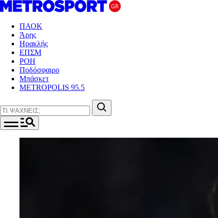
ΠΑΟΚ
Άρης
Ηρακλής
ΕΠΣΜ
ΡΟΗ
Ποδόσφαιρο
Μπάσκετ
METROPOLIS 95.5