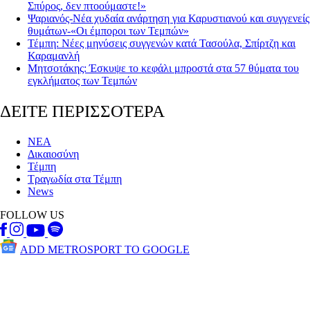
Σπύρος, δεν πτοούμαστε!»
Ψαριανός-Νέα χυδαία ανάρτηση για Καρυστιανού και συγγενείς
θυμάτων-«Οι έμποροι των Τεμπών»
Τέμπη: Νέες μηνύσεις συγγενών κατά Τασούλα, Σπίρτζη και
Καραμανλή
Μητσοτάκης: Έσκυψε το κεφάλι μπροστά στα 57 θύματα του
εγκλήματος των Τεμπών
ΔΕΙΤΕ ΠΕΡΙΣΣΟΤΕΡΑ
ΝΕΑ
Δικαιοσύνη
Τέμπη
Τραγωδία στα Τέμπη
News
FOLLOW US
ADD METROSPORT TO GOOGLE