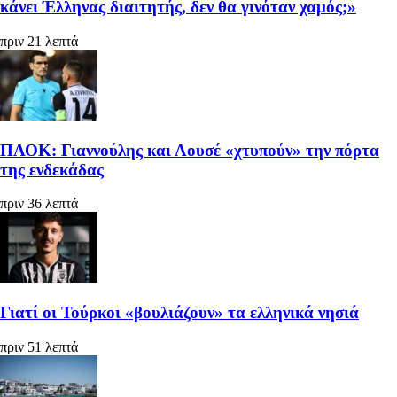
κάνει Έλληνας διαιτητής, δεν θα γινόταν χαμός;»
πριν 21 λεπτά
ΠΑΟΚ: Γιαννούλης και Λουσέ «χτυπούν» την πόρτα
της ενδεκάδας
πριν 36 λεπτά
Γιατί οι Τούρκοι «βουλιάζουν» τα ελληνικά νησιά
πριν 51 λεπτά