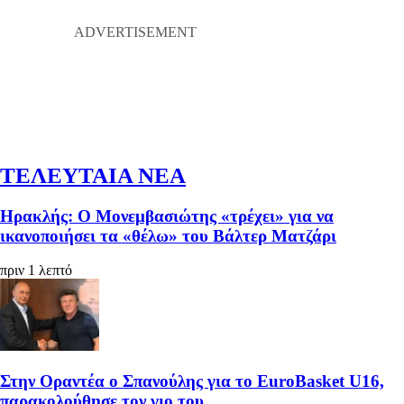
ΤΕΛΕΥΤΑΙΑ ΝΕΑ
Ηρακλής: Ο Μονεμβασιώτης «τρέχει» για να
ικανοποιήσει τα «θέλω» του Βάλτερ Ματζάρι
πριν 1 λεπτό
Στην Οραντέα ο Σπανούλης για το EuroBasket U16,
παρακολούθησε τον γιο του