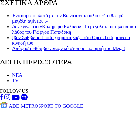
ΣΧΕΤΙΚΑ ΑΡΘΡΑ
Ένταση στο πλατό με την Κωνσταντοπούλου: «Το θεωρώ
μεγάλη αγένεια...»
Δεν έγινε στο «Καλημέρα Ελλάδα»: Το μεγαλύτερο τηλεοπτικό
λάθος του Γιώργου Παπαδάκη
Ιβάν Σαββίδης: Πόσα χρήματα βάζει στο Open-Τι σημαίνει η
κίνησή του
Απόφαση-«βόμβα»: Ξαφνικό στοπ σε εκπομπή του Mega!
ΔΕΙΤΕ ΠΕΡΙΣΣΟΤΕΡΑ
ΝΕΑ
TV
FOLLOW US
ADD METROSPORT TO GOOGLE