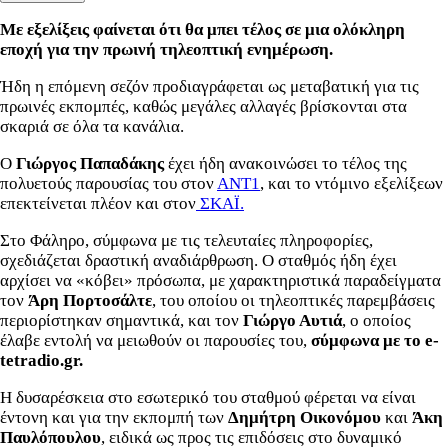
Με εξελίξεις φαίνεται ότι θα μπει τέλος σε μια ολόκληρη
εποχή για την πρωινή τηλεοπτική ενημέρωση.
Ήδη η επόμενη σεζόν προδιαγράφεται ως μεταβατική για τις
πρωινές εκπομπές, καθώς μεγάλες αλλαγές βρίσκονται στα
σκαριά σε όλα τα κανάλια.
Ο
Γιώργος
Παπαδάκης
έχει ήδη ανακοινώσει το τέλος της
πολυετούς παρουσίας του στον
ΑΝΤ1
, και το ντόμινο εξελίξεων
επεκτείνεται πλέον και στον
ΣΚΑΪ.
Στο Φάληρο, σύμφωνα με τις τελευταίες πληροφορίες,
σχεδιάζεται δραστική αναδιάρθρωση. Ο σταθμός ήδη έχει
αρχίσει να «κόβει» πρόσωπα, με χαρακτηριστικά παραδείγματα
τον
Άρη
Πορτοσάλτε
, του οποίου οι τηλεοπτικές παρεμβάσεις
περιορίστηκαν σημαντικά, και τον
Γιώργο
Αυτιά
, ο οποίος
έλαβε εντολή να μειωθούν οι παρουσίες του,
σύμφωνα με το e-
tetradio.gr.
Η δυσαρέσκεια στο εσωτερικό του σταθμού φέρεται να είναι
έντονη και για την εκπομπή των
Δημήτρη
Οικονόμου
και
Άκη
Παυλόπουλου
, ειδικά ως προς τις επιδόσεις στο δυναμικό