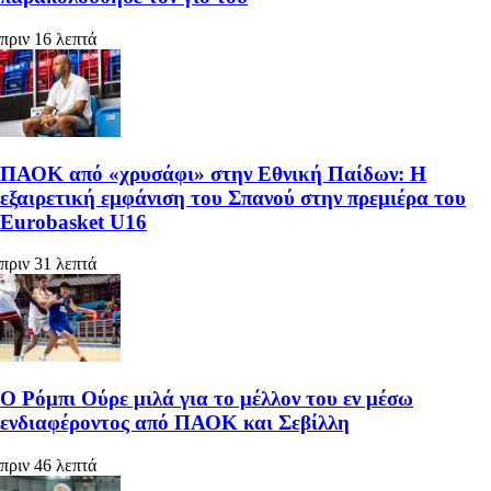
πριν 16 λεπτά
ΠΑΟΚ από «χρυσάφι» στην Εθνική Παίδων: Η
εξαιρετική εμφάνιση του Σπανού στην πρεμιέρα του
Eurobasket U16
πριν 31 λεπτά
Ο Ρόμπι Ούρε μιλά για το μέλλον του εν μέσω
ενδιαφέροντος από ΠΑΟΚ και Σεβίλλη
πριν 46 λεπτά