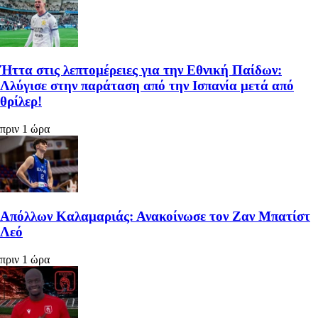
Ήττα στις λεπτομέρειες για την Εθνική Παίδων:
Λλύγισε στην παράταση από την Ισπανία μετά από
θρίλερ!
πριν 1 ώρα
Απόλλων Καλαμαριάς: Ανακοίνωσε τον Ζαν Μπατίστ
Λεό
πριν 1 ώρα