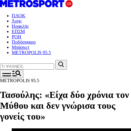
ΠΑΟΚ
Άρης
Ηρακλής
ΕΠΣΜ
ΡΟΗ
Ποδόσφαιρο
Μπάσκετ
METROPOLIS 95.5
METROPOLIS 95.5
Τασούλης : «Είχα δύο χρόνια τον
Μύθου και δεν γνώρισα τους
γονείς του»