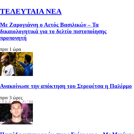
ΤΕΛΕΥΤΑΙΑ ΝΕΑ
Με Ζαρογιάννη ο Αετός Βασιλικών – Τα
δικαιολογητικά για το δελτίο πιστοποίησης
προπονητή
πριν 1 ώρα
Ανακοίνωσε την απόκτηση του Στρεφέτσα η Παλέρμο
πριν 3 ώρες