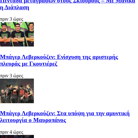
Πεντάδα μεταγραφών στους Σκίουρους – Με Μανίκα
η Διάπλαση
πριν 3 ώρες
Μπάγερ Λεβερκούζεν: Ενίσχυση της αριστερής
πλευράς με Γκουτιέρεζ
πριν 3 ώρες
Μπάγερ Λεβερκούζεν: Στα υπόψη για την αμυντική
λειτουργία ο Μαυροπάνος
πριν 4 ώρες