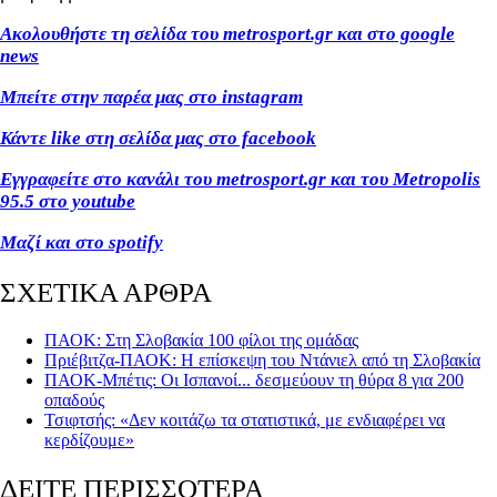
Ακολουθήστε τη σελίδα του metrosport.gr και στο google
news
Μπείτε στην παρέα μας στο instagram
Κάντε like στη σελίδα μας στο facebook
Εγγραφείτε στο κανάλι του metrosport.gr και του Metropolis
95.5 στο youtube
Μαζί και στο spotify
ΣΧΕΤΙΚΑ ΑΡΘΡΑ
ΠΑΟΚ: Στη Σλοβακία 100 φίλοι της ομάδας
Πριέβιτζα-ΠΑΟΚ: Η επίσκεψη του Ντάνιελ από τη Σλοβακία
ΠΑΟΚ-Μπέτις: Οι Ισπανοί... δεσμεύουν τη θύρα 8 για 200
οπαδούς
Τσιφτσής: «Δεν κοιτάζω τα στατιστικά, με ενδιαφέρει να
κερδίζουμε»
ΔΕΙΤΕ ΠΕΡΙΣΣΟΤΕΡΑ