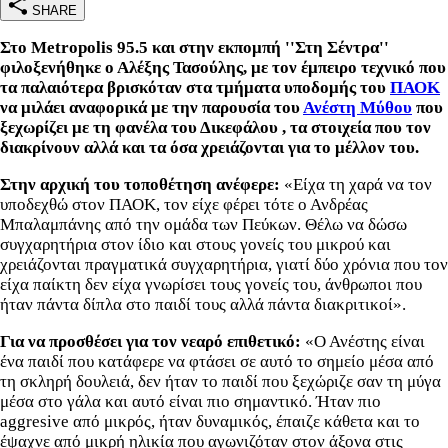
SHARE
Στο Metropolis 95.5 και στην εκπομπή ''Στη Σέντρα''
φιλοξενήθηκε ο Αλέξης Τασούλης, με τον έμπειρο τεχνικό που
τα παλαιότερα βρισκόταν στα τμήματα υποδομής του
ΠΑΟΚ
να μιλάει αναφορικά με την παρουσία του
Ανέστη Μύθου
που
ξεχωρίζει με τη φανέλα του Δικεφάλου , τα στοιχεία που τον
διακρίνουν αλλά και τα όσα χρειάζονται για το μέλλον του.
Στην αρχική του τοποθέτηση ανέφερε:
«Είχα τη χαρά να τον
υποδεχθώ στον ΠΑΟΚ, τον είχε φέρει τότε ο Ανδρέας
Μπαλαμπάνης από την ομάδα των Πεύκων. Θέλω να δώσω
συγχαρητήρια στον ίδιο και στους γονείς του μικρού και
χρειάζονται πραγματικά συγχαρητήρια, γιατί δύο χρόνια που τον
είχα παίκτη δεν είχα γνωρίσει τους γονείς του, άνθρωποι που
ήταν πάντα δίπλα στο παιδί τους αλλά πάντα διακριτικοί».
Για να προσθέσει για τον νεαρό επιθετικό:
«Ο Ανέστης είναι
ένα παιδί που κατάφερε να φτάσει σε αυτό το σημείο μέσα από
τη σκληρή δουλειά, δεν ήταν το παιδί που ξεχώριζε σαν τη μύγα
μέσα στο γάλα και αυτό είναι πιο σημαντικό. Ήταν πιο
aggresive από μικρός, ήταν δυναμικός, έπαιζε κάθετα και το
έψαχνε από μικρή ηλικία που αγωνιζόταν στον άξονα στις