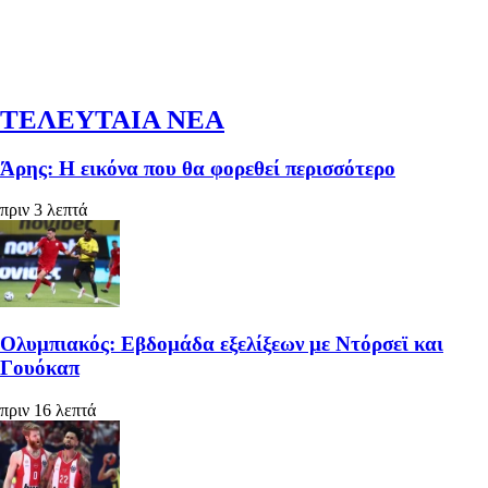
ΤΕΛΕΥΤΑΙΑ ΝΕΑ
Άρης: Η εικόνα που θα φορεθεί περισσότερο
πριν 3 λεπτά
Ολυμπιακός: Εβδομάδα εξελίξεων με Ντόρσεϊ και
Γουόκαπ
πριν 16 λεπτά