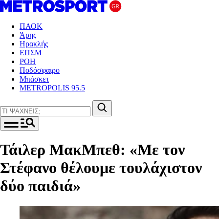
ΠΑΟΚ
Άρης
Ηρακλής
ΕΠΣΜ
ΡΟΗ
Ποδόσφαιρο
Μπάσκετ
METROPOLIS 95.5
Τάιλερ ΜακΜπεθ: «Με τον
Στέφανο θέλουμε τουλάχιστον
δύο παιδιά»