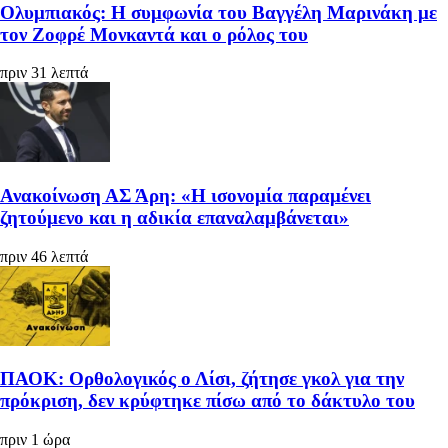
Ολυμπιακός: Η συμφωνία του Βαγγέλη Μαρινάκη με
τον Ζοφρέ Μονκαντά και ο ρόλος του
πριν 31 λεπτά
Ανακοίνωση ΑΣ Άρη: «Η ισονομία παραμένει
ζητούμενο και η αδικία επαναλαμβάνεται»
πριν 46 λεπτά
ΠΑΟΚ: Ορθολογικός ο Λίσι, ζήτησε γκολ για την
πρόκριση, δεν κρύφτηκε πίσω από το δάκτυλο του
πριν 1 ώρα