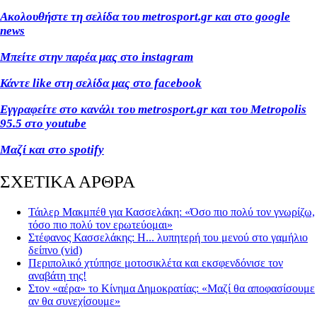
Ακολουθήστε τη σελίδα του metrosport.gr και στο google
news
Μπείτε στην παρέα μας στο instagram
Κάντε like στη σελίδα μας στο facebook
Εγγραφείτε στο κανάλι του metrosport.gr και του Metropolis
95.5 στο youtube
Μαζί και στο spotify
ΣΧΕΤΙΚΑ ΑΡΘΡΑ
Τάιλερ Μακμπέθ για Κασσελάκη: «Όσο πιο πολύ τον γνωρίζω,
τόσο πιο πολύ τον ερωτεύομαι»
Στέφανος Κασσελάκης: Η... λυπητερή του μενού στο γαμήλιο
δείπνο (vid)
Περιπολικό χτύπησε μοτοσικλέτα και εκσφενδόνισε τον
αναβάτη της!
Στον «αέρα» το Κίνημα Δημοκρατίας: «Μαζί θα αποφασίσουμε
αν θα συνεχίσουμε»