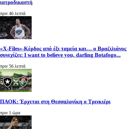
ιατροδικαστή
πριν 46 λεπτά
«X-Files»-Κέρδος από έξι ταμεία και… ο Βραζιλιάνος
συνεχίζει: I want to believe you, darling Botafogo...
πριν 56 λεπτά
ΠΑΟΚ: Έρχεται στη Θεσσαλονίκη ο Τρινκιέρι
πριν 1 ώρα