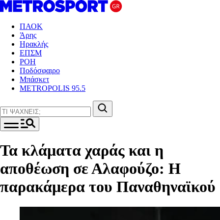
ΠΑΟΚ
Άρης
Ηρακλής
ΕΠΣΜ
ΡΟΗ
Ποδόσφαιρο
Μπάσκετ
METROPOLIS 95.5
Τα κλάματα χαράς και η
αποθέωση σε Αλαφούζο: H
παρακάμερα του Παναθηναϊκού