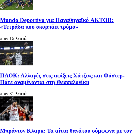
Mundo Deportivo για Παναθηναϊκό AKTOR:
«Τετράδα που σκορπάει τρόμο»
πριν 16 λεπτά
ΠΑΟΚ: Αλλαγές στις αφίξεις Χάτζινς και Φόστερ-
Πότε αναμένονται στη Θεσσαλονίκη
πριν 31 λεπτά
Μπράντον Κλαρκ: Τα αίτια θανάτου σύμφωνα με τον