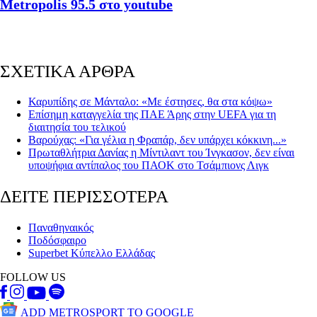
Metropolis 95.5 στο youtube
ΣΧΕΤΙΚΑ ΑΡΘΡΑ
Καρυπίδης σε Μάνταλο: «Με έστησες, θα στα κόψω»
Επίσημη καταγγελία της ΠΑΕ Άρης στην UEFA για τη
διαιτησία του τελικού
Βαρούχας: «Για γέλια η Φραπάρ, δεν υπάρχει κόκκινη...»
Πρωταθλήτρια Δανίας η Μίντιλαντ του Ίνγκασον, δεν είναι
υποψήφια αντίπαλος του ΠΑΟΚ στο Τσάμπιονς Λιγκ
ΔΕΙΤΕ ΠΕΡΙΣΣΟΤΕΡΑ
Παναθηναικός
Ποδόσφαιρο
Superbet Κύπελλο Ελλάδας
FOLLOW US
ADD METROSPORT TO GOOGLE